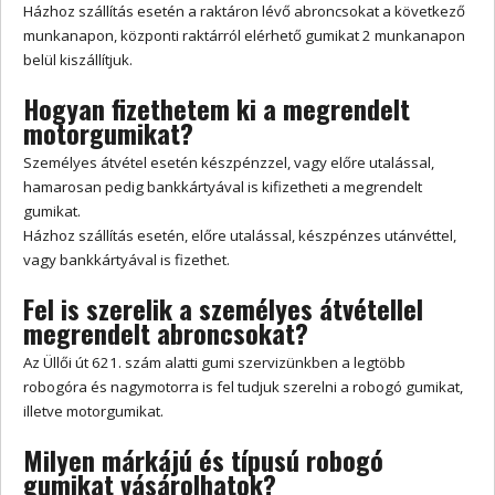
Házhoz szállítás esetén a raktáron lévő abroncsokat a következő
munkanapon, központi raktárról elérhető gumikat 2 munkanapon
belül kiszállítjuk.
Hogyan fizethetem ki a megrendelt
motorgumikat?
Személyes átvétel esetén készpénzzel, vagy előre utalással,
hamarosan pedig bankkártyával is kifizetheti a megrendelt
gumikat.
Házhoz szállítás esetén, előre utalással, készpénzes utánvéttel,
vagy bankkártyával is fizethet.
Fel is szerelik a személyes átvétellel
megrendelt abroncsokat?
Az Üllői út 621. szám alatti gumi szervizünkben a legtöbb
robogóra és nagymotorra is fel tudjuk szerelni a robogó gumikat,
illetve motorgumikat.
Milyen márkájú és típusú robogó
gumikat vásárolhatok?