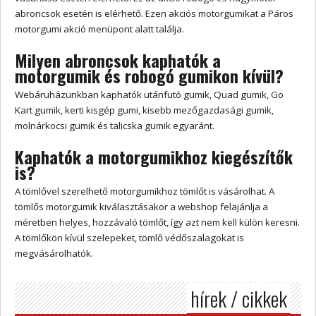
abroncsok esetén is elérhető. Ezen akciós motorgumikat a Páros
motorgumi akció menüpont alatt találja.
Milyen abroncsok kaphatók a
motorgumik és robogó gumikon kívül?
Webáruházunkban kaphatók utánfutó gumik, Quad gumik, Go
Kart gumik, kerti kisgép gumi, kisebb mezőgazdasági gumik,
molnárkocsi gumik és talicska gumik egyaránt.
Kaphatók a motorgumikhoz kiegészítők
is?
A tömlővel szerelhető motorgumikhoz tömlőt is vásárolhat. A
tömlős motorgumik kiválasztásakor a webshop felajánlja a
méretben helyes, hozzávaló tömlőt, így azt nem kell külön keresni.
A tömlőkön kívül szelepeket, tömlő védőszalagokat is
megvásárolhatók.
hírek / cikkek