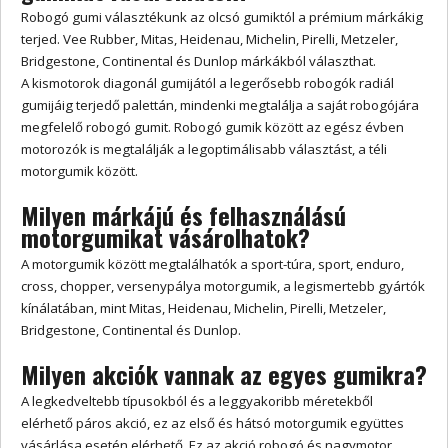
Robogó gumi választékunk az olcsó gumiktól a prémium márkákig
terjed. Vee Rubber, Mitas, Heidenau, Michelin, Pirelli, Metzeler,
Bridgestone, Continental és Dunlop márkákból választhat.
A kismotorok diagonál gumijától a legerősebb robogók radiál
gumijáig terjedő palettán, mindenki megtalálja a saját robogójára
megfelelő robogó gumit. Robogó gumik között az egész évben
motorozók is megtalálják a legoptimálisabb választást, a téli
motorgumik között.
Milyen márkájú és felhasználású
motorgumikat vásárolhatok?
A motorgumik között megtalálhatók a sport-túra, sport, enduro,
cross, chopper, versenypálya motorgumik, a legismertebb gyártók
kínálatában, mint Mitas, Heidenau, Michelin, Pirelli, Metzeler,
Bridgestone, Continental és Dunlop.
Milyen akciók vannak az egyes gumikra?
A legkedveltebb típusokból és a leggyakoribb méretekből
elérhető páros akció, ez az első és hátsó motorgumik együttes
vásárlása esetén elérhető. Ez az akció robogó és nagymotor