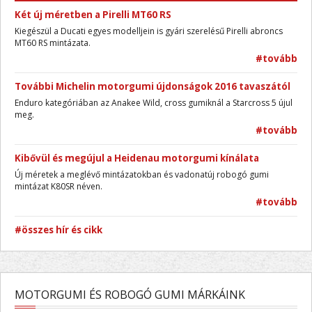
Két új méretben a Pirelli MT60 RS
Kiegészül a Ducati egyes modelljein is gyári szerelésű Pirelli abroncs
MT60 RS mintázata.
#tovább
További Michelin motorgumi újdonságok 2016 tavaszától
Enduro kategóriában az Anakee Wild, cross gumiknál a Starcross 5 újul
meg.
#tovább
Kibővül és megújul a Heidenau motorgumi kínálata
Új méretek a meglévő mintázatokban és vadonatúj robogó gumi
mintázat K80SR néven.
#tovább
#összes hír és cikk
MOTORGUMI ÉS ROBOGÓ GUMI MÁRKÁINK