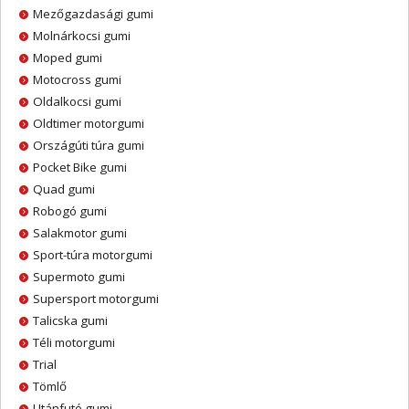
Mezőgazdasági gumi
Molnárkocsi gumi
Moped gumi
Motocross gumi
Oldalkocsi gumi
Oldtimer motorgumi
Országúti túra gumi
Pocket Bike gumi
Quad gumi
Robogó gumi
Salakmotor gumi
Sport-túra motorgumi
Supermoto gumi
Supersport motorgumi
Talicska gumi
Téli motorgumi
Trial
Tömlő
Utánfutó gumi