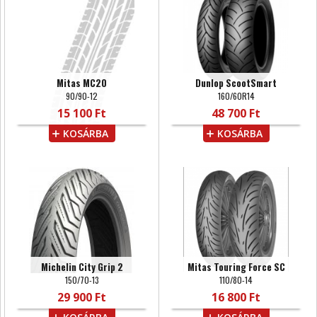
Mitas MC20
Dunlop ScootSmart
90/90-12
160/60R14
15 100 Ft
48 700 Ft
KOSÁRBA
KOSÁRBA
Michelin City Grip 2
Mitas Touring Force SC
150/70-13
110/80-14
29 900 Ft
16 800 Ft