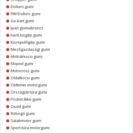
Enduro gumi
FIM Enduro gumi
Go-kart gumi
Ipari gumiabroncs
Kerti kisgép gumi
Kisrepülőgép gumi
Mezőgazdasági gumi
Molnárkocsi gumi
Moped gumi
Motocross gumi
Oldalkocsi gumi
Oldtimer motorgumi
Országúti túra gumi
Pocket Bike gumi
Quad gumi
Robogó gumi
Salakmotor gumi
Sport-túra motorgumi