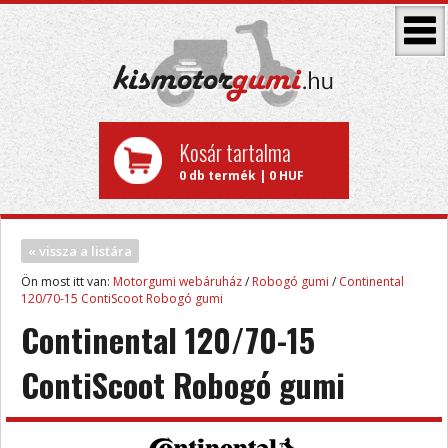
Kosár tartalma
0 db termék | 0 HUF
« vissza a listára
Ön most itt van:
Motorgumi webáruház
/
Robogó gumi
/
Continental
120/70-15 ContiScoot Robogó gumi
Continental 120/70-15
ContiScoot Robogó gumi