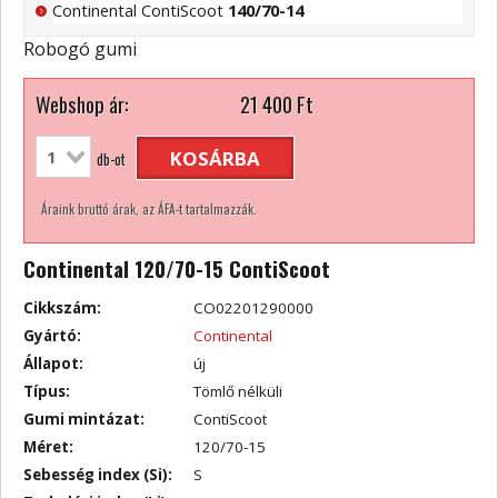
Continental ContiScoot
140/70-14
Robogó gumi
Webshop ár:
21 400
Ft
KOSÁRBA
db-ot
Áraink bruttó árak, az ÁFA-t tartalmazzák.
Continental 120/70-15 ContiScoot
Cikkszám:
CO02201290000
Gyártó:
Continental
Állapot:
új
Típus:
Tömlő nélküli
Gumi mintázat:
ContiScoot
Méret:
120/70-15
Sebesség index (Si):
S