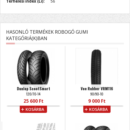
Terhelési index (Li):
56
HASONLÓ TERMÉKEK ROBOGÓ GUMI
KATEGÓRIÁ(K)BAN
Dunlop ScootSmart
Vee Rubber VRM116
120/70-14
90/90-10
25 600 Ft
9 000 Ft
KOSÁRBA
KOSÁRBA