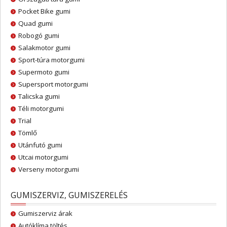
Pocket Bike gumi
Quad gumi
Robogó gumi
Salakmotor gumi
Sport-túra motorgumi
Supermoto gumi
Supersport motorgumi
Talicska gumi
Téli motorgumi
Trial
Tömlő
Utánfutó gumi
Utcai motorgumi
Verseny motorgumi
GUMISZERVIZ, GUMISZERELÉS
Gumiszerviz árak
Autóklíma töltés