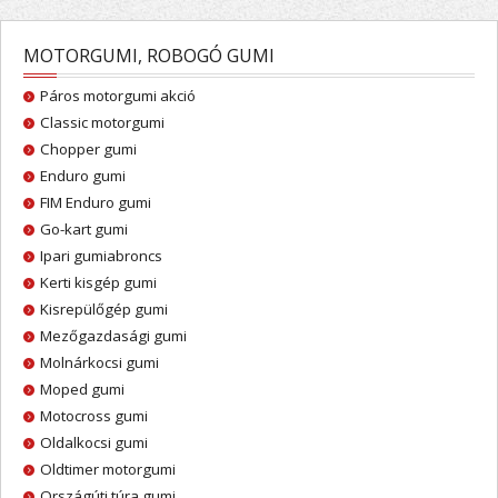
MOTORGUMI, ROBOGÓ GUMI
Páros motorgumi akció
Classic motorgumi
Chopper gumi
Enduro gumi
FIM Enduro gumi
Go-kart gumi
Ipari gumiabroncs
Kerti kisgép gumi
Kisrepülőgép gumi
Mezőgazdasági gumi
Molnárkocsi gumi
Moped gumi
Motocross gumi
Oldalkocsi gumi
Oldtimer motorgumi
Országúti túra gumi