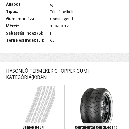
Állapot:
új
Típus:
Tömlő nélküli
Gumi mintázat:
ContiLegend
Méret:
130/80-17
Sebesség index (Si):
H
Terhelési index (Li):
65
HASONLÓ TERMÉKEK CHOPPER GUMI
KATEGÓRIÁ(K)BAN
Dunlop D404
Continental ContiLegend