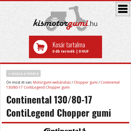
Kosár tartalma
0 db termék | 0 HUF
« vissza a listára
Ön most itt van:
Motorgumi webáruház
/
Chopper gumi
/
Continental
130/80-17 ContiLegend Chopper gumi
Continental 130/80-17
ContiLegend Chopper gumi