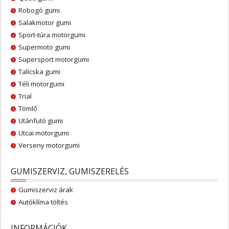
Robogó gumi
Salakmotor gumi
Sport-túra motorgumi
Supermoto gumi
Supersport motorgumi
Talicska gumi
Téli motorgumi
Trial
Tömlő
Utánfutó gumi
Utcai motorgumi
Verseny motorgumi
GUMISZERVIZ, GUMISZERELÉS
Gumiszerviz árak
Autóklíma töltés
INFORMÁCIÓK