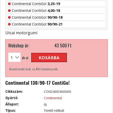
Continental ContiGo!
3,25-19
Continental ContiGo!
4,00-18
Continental ContiGo!
90/90-18
Continental ContiGo!
90/90-21
Utcai motorgumi
Webshop ár:
43 500
Ft
KOSÁRBA
db-ot
Áraink bruttó árak, az ÁFA-t tartalmazzák.
Continental 130/90-17 ContiGo!
Cikkszám:
CO02400360000
Gyártó:
Continental
Állapot:
új
Típus:
Tömlő nélküli