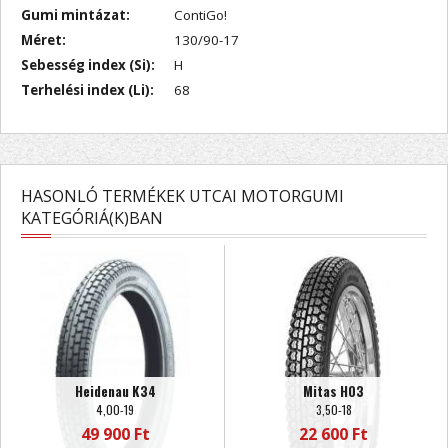
Gumi mintázat:
ContiGo!
Méret:
130/90-17
Sebesség index (Si):
H
Terhelési index (Li):
68
HASONLÓ TERMÉKEK UTCAI MOTORGUMI
KATEGÓRIÁ(K)BAN
Heidenau K34
Mitas H03
4,00-19
3,50-18
49 900 Ft
22 600 Ft