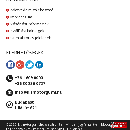
Adatvédelmi tájékoztató
Impresszum
Vásárlási információk
Szállítási költségek
Gumiabroncs jelölések
ELÉRHETŐSÉGEK
+36 1 609 0000
+36 30 836 0727
info@kismotorgumi.hu
Budapest
Üllői út 621.
© 2026. kismotorgumi.hu webáruház | Minden jog fentartva |
Motorgumi
,
téli robogó gumi
,
motorgumi szerviz
||
Linkajánló