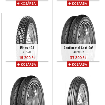
KOSÁRBA
KOSÁRBA
Mitas H03
Continental ContiGo!
2,75-18
140/70-17
15 200 Ft
37 800 Ft
KOSÁRBA
KOSÁRBA