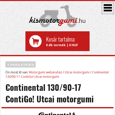
Kosár tartalma
0 db termék | 0 HUF
« vissza a listára
Ön most itt van:
Motorgumi webáruház
/
Utcai motorgumi
/
Continental
130/90-17 ContiGo! Utcai motorgumi
Continental 130/90-17
ContiGo! Utcai motorgumi