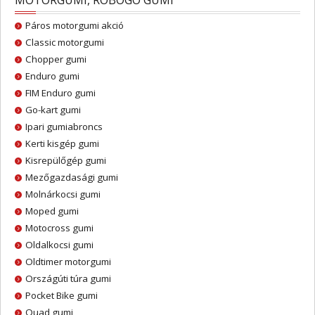
MOTORGUMI, ROBOGÓ GUMI
Páros motorgumi akció
Classic motorgumi
Chopper gumi
Enduro gumi
FIM Enduro gumi
Go-kart gumi
Ipari gumiabroncs
Kerti kisgép gumi
Kisrepülőgép gumi
Mezőgazdasági gumi
Molnárkocsi gumi
Moped gumi
Motocross gumi
Oldalkocsi gumi
Oldtimer motorgumi
Országúti túra gumi
Pocket Bike gumi
Quad gumi