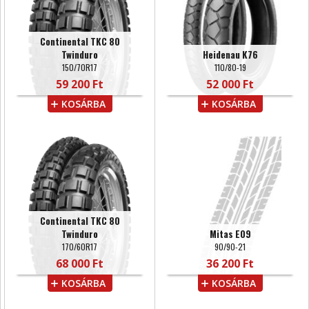
Continental TKC 80
Twinduro
Heidenau K76
150/70R17
110/80-19
59 200 Ft
52 000 Ft
KOSÁRBA
KOSÁRBA
Continental TKC 80
Twinduro
Mitas E09
170/60R17
90/90-21
68 000 Ft
36 200 Ft
KOSÁRBA
KOSÁRBA