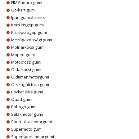
FIM Enduro gumi
Go-kart gumi
Ipari gumiabroncs
Kerti kisgép gumi
Kisrepülőgép gumi
Mezőgazdasági gumi
Molnárkocsi gumi
Moped gumi
Motocross gumi
Oldalkocsi gumi
Oldtimer motorgumi
Országúti túra gumi
Pocket Bike gumi
Quad gumi
Robogó gumi
Salakmotor gumi
Sport-túra motorgumi
Supermoto gumi
Supersport motorgumi