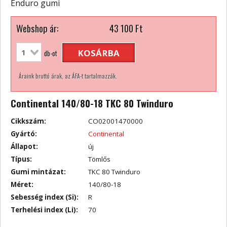
Enduro gumi
Webshop ár:
43 100
Ft
KOSÁRBA
db-ot
Áraink bruttó árak, az ÁFA-t tartalmazzák.
Continental 140/80-18 TKC 80 Twinduro
Cikkszám:
CO02001470000
Gyártó:
Continental
Állapot:
új
Típus:
Tömlős
Gumi mintázat:
TKC 80 Twinduro
Méret:
140/80-18
Sebesség index (Si):
R
Terhelési index (Li):
70