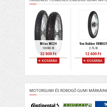
Mitas MC24
Vee Rubber VRM021
120/80-18
2,75-18
32 800 Ft
12 600 Ft
KOSÁRBA
KOSÁRBA
MOTORGUMI ÉS ROBOGÓ GUMI MÁRKÁIN