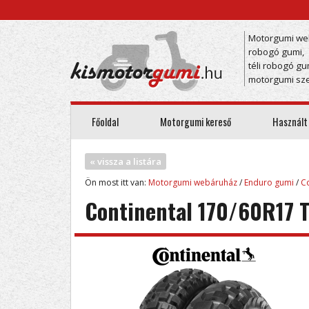
Motorgumi we
robogó gumi,
téli robogó gu
motorgumi sze
Főoldal
Motorgumi kereső
Használt
« vissza a listára
Ön most itt van:
Motorgumi webáruház
/
Enduro gumi
/
C
Continental 170/60R17 