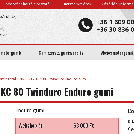
Adatvédelmi tájékoztató
Gumiszerviz árak
Vásárlási informá
báruház,
+36 1 609 0
+36 30 836 
mi,
rviz
 motorgumik
Gumiszerviz, gumiszerelés
Akciós motorgumik
ontinental 170/60R17 TKC 80 Twinduro Enduro gumi
TKC 80 Twinduro Enduro gumi
Co
Enduro gumi
Ci
Webshop ár:
68 000
Ft
Gy