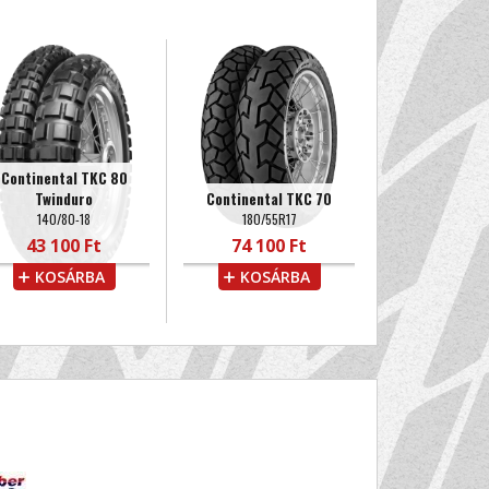
Continental TKC 80
Twinduro
Continental TKC 70
140/80-18
180/55R17
43 100 Ft
74 100 Ft
KOSÁRBA
KOSÁRBA