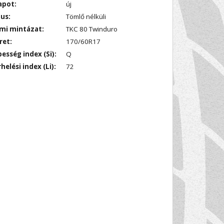
apot:
új
us:
Tömlő nélküli
mi mintázat:
TKC 80 Twinduro
ret:
170/60R17
esség index (Si):
Q
helési index (Li):
72