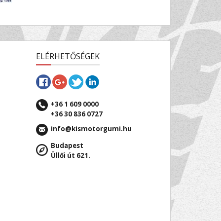
ELÉRHETŐSÉGEK
+36 1 609 0000
+36 30 836 0727
info@kismotorgumi.hu
Budapest
Üllői út 621.