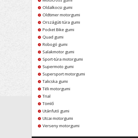
Motocross gumi
Oldalkocsi gumi
Oldtimer motorgumi
Országúti túra gumi
Pocket Bike gumi
Quad gumi
Robogó gumi
Salakmotor gumi
Sport-túra motorgumi
Supermoto gumi
Supersport motorgumi
Talicska gumi
Téli motorgumi
Trial
Tömlő
Utánfutó gumi
Utcai motorgumi
Verseny motorgumi