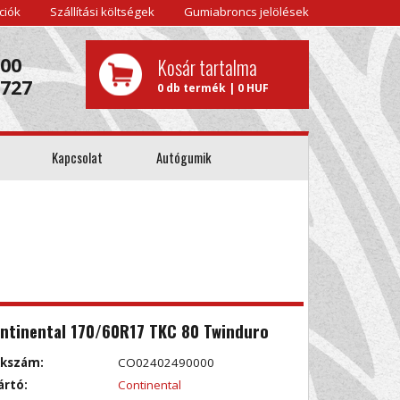
ciók
Szállítási költségek
Gumiabroncs jelölések
000
Kosár tartalma
0727
0 db termék | 0 HUF
Kapcsolat
Autógumik
ntinental 170/60R17 TKC 80 Twinduro
kkszám:
CO02402490000
ártó:
Continental