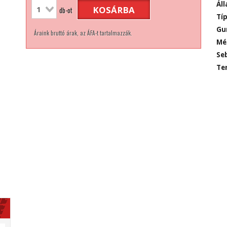
Áll
KOSÁRBA
db-ot
Típ
Gu
Áraink bruttó árak, az ÁFA-t tartalmazzák.
Mé
Seb
Ter