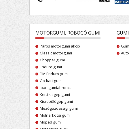
MOTORGUMI, ROBOGÓ GUMI
GUMI
Páros motorgumi akció
Gumi
Classic motorgumi
Autó
Chopper gumi
Enduro gumi
FIM Enduro gumi
Go-kart gumi
Ipari gumiabroncs
Kerti kisgép gumi
Kisrepülőgép gumi
Mezőgazdasági gumi
Molnárkocsi gumi
Moped gumi