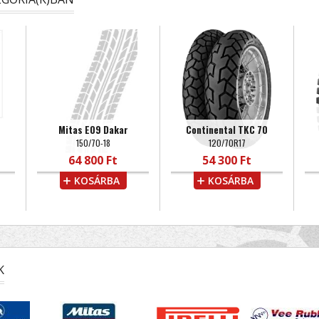
Mitas E09 Dakar
Continental TKC 70
150/70-18
120/70R17
64 800 Ft
54 300 Ft
KOSÁRBA
KOSÁRBA
K