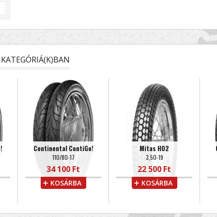
KATEGÓRIÁ(K)BAN
!
Continental ContiGo!
Mitas H02
110/80-17
3,50-19
34 100 Ft
22 500 Ft
KOSÁRBA
KOSÁRBA