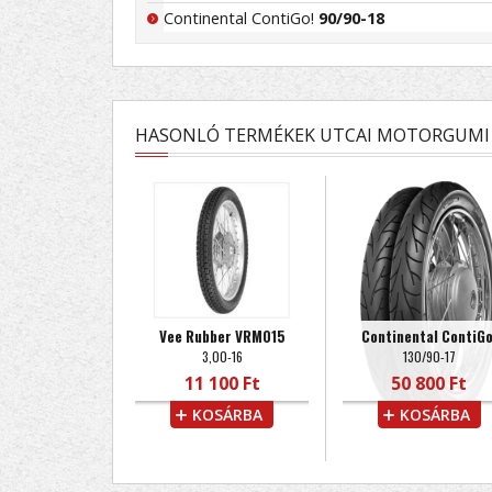
Continental ContiGo!
90/90-18
HASONLÓ TERMÉKEK UTCAI MOTORGUMI 
Vee Rubber VRM015
Continental ContiGo
3,00-16
130/90-17
11 100 Ft
50 800 Ft
KOSÁRBA
KOSÁRBA