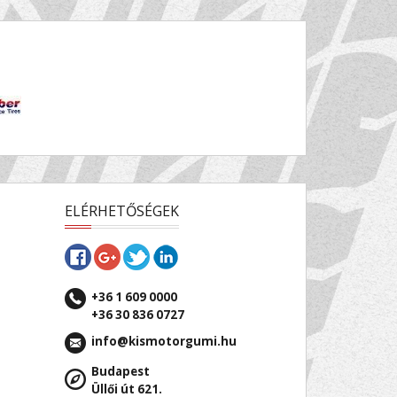
ELÉRHETŐSÉGEK
+36 1 609 0000
+36 30 836 0727
info@kismotorgumi.hu
Budapest
Üllői út 621.