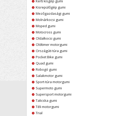
Kerti kisgép gumi
Kisrepülőgép gumi
Mezőgazdasági gumi
Molnárkocsi gumi
Moped gumi
Motocross gumi
Oldalkocsi gumi
Oldtimer motorgumi
Országúti túra gumi
Pocket Bike gumi
Quad gumi
Robogó gumi
Salakmotor gumi
Sport-túra motorgumi
Supermoto gumi
Supersport motorgumi
Talicska gumi
Téli motorgumi
Trial