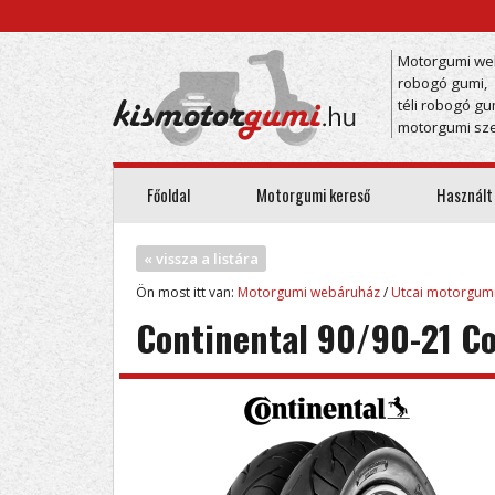
Motorgumi we
robogó gumi,
téli robogó gu
motorgumi sze
Főoldal
Motorgumi kereső
Használt
« vissza a listára
Ön most itt van:
Motorgumi webáruház
/
Utcai motorgum
Continental 90/90-21 C