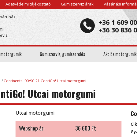
Adatvédelmi tájékoztató
Gumiszerviz árak
Vásárlási informá
báruház,
+36 1 609 0
+36 30 836 
mi,
rviz
 motorgumik
Gumiszerviz, gumiszerelés
Akciós motorgumik
i
/
Continental 90/90-21 ContiGo! Utcai motorgumi
ontiGo! Utcai motorgumi
Co
Utcai motorgumi
Ci
Webshop ár:
36 600
Ft
Gy