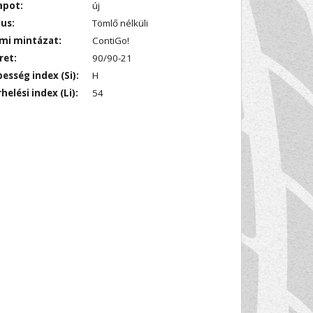
apot:
új
us:
Tömlő nélküli
mi mintázat:
ContiGo!
ret:
90/90-21
esség index (Si):
H
helési index (Li):
54