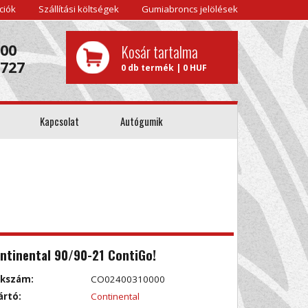
ciók
Szállítási költségek
Gumiabroncs jelölések
000
Kosár tartalma
0727
0 db termék | 0 HUF
Kapcsolat
Autógumik
ntinental 90/90-21 ContiGo!
kkszám:
CO02400310000
ártó:
Continental