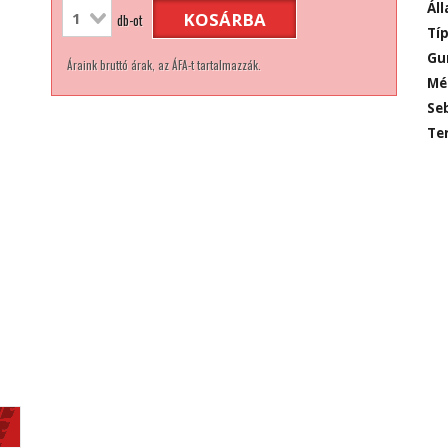
Áll
KOSÁRBA
db-ot
Típ
Gu
Áraink bruttó árak, az ÁFA-t tartalmazzák.
Mé
Seb
Ter