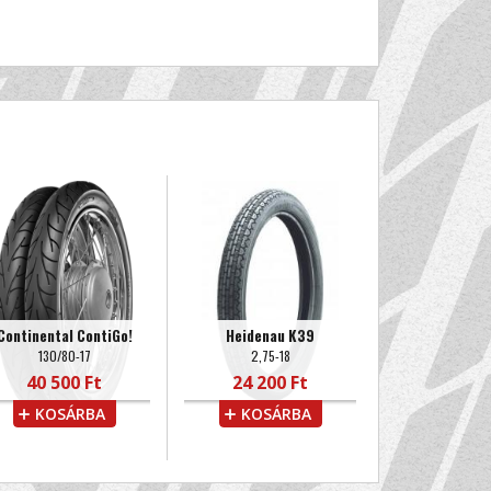
Continental ContiGo!
Heidenau K39
130/80-17
2,75-18
40 500 Ft
24 200 Ft
KOSÁRBA
KOSÁRBA