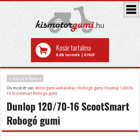
Kosár tartalma
0 db termék | 0 HUF
« vissza a listára
Ön most itt van:
Motorgumi webáruház
/
Robogó gumi
/
Dunlop 120/70-
16 ScootSmart Robogó gumi
Dunlop 120/70-16 ScootSmart
Robogó gumi