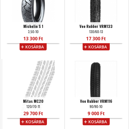
Michelin S 1
Vee Rubber VRM133
3,50-10
130/60-13
13 300 Ft
17 300 Ft
KOSÁRBA
KOSÁRBA
Mitas MC20
Vee Rubber VRM116
120/70-11
90/90-10
29 700 Ft
9 000 Ft
KOSÁRBA
KOSÁRBA