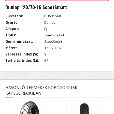
Dunlop 120/70-16 ScootSmart
Cikkszám:
DU631560
Gyártó:
Dunlop
Állapot:
új
Típus:
Tömlő nélküli
Gumi mintázat:
ScootSmart
Méret:
120/70-16
Sebesség index (Si):
S
Terhelési index (Li):
57
HASONLÓ TERMÉKEK ROBOGÓ GUMI
KATEGÓRIÁ(K)BAN