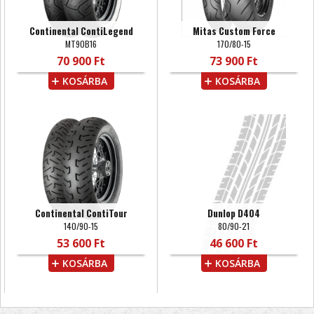
Continental ContiLegend
Mitas Custom Force
MT90B16
170/80-15
70 900 Ft
73 900 Ft
KOSÁRBA
KOSÁRBA
Continental ContiTour
Dunlop D404
140/90-15
80/90-21
53 600 Ft
46 600 Ft
KOSÁRBA
KOSÁRBA