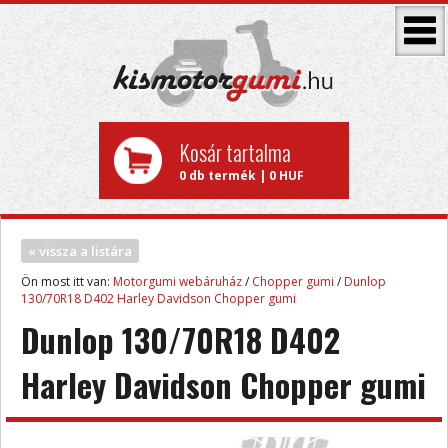
Kosár tartalma
0 db termék | 0 HUF
« vissza a listára
Ön most itt van:
Motorgumi webáruház
/
Chopper gumi
/
Dunlop
130/70R18 D402 Harley Davidson Chopper gumi
Dunlop 130/70R18 D402
Harley Davidson Chopper gumi