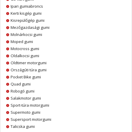
Ipari gumiabroncs
Kerti kisgép gumi
Kisrepülőgép gumi
Mezőgazdasági gumi
Molnárkocsi gumi
Moped gumi
Motocross gumi
Oldalkocsi gumi
Oldtimer motorgumi
Országúti túra gumi
Pocket Bike gumi
Quad gumi
Robogó gumi
Salakmotor gumi
Sport-túra motorgumi
Supermoto gumi
Supersport motorgumi
Talicska gumi