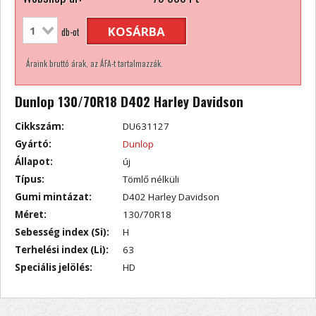
KOSÁRBA
db-ot
Áraink bruttó árak, az ÁFA-t tartalmazzák.
Dunlop 130/70R18 D402 Harley Davidson
Cikkszám:
DU631127
Gyártó:
Dunlop
Állapot:
új
Típus:
Tömlő nélküli
Gumi mintázat:
D402 Harley Davidson
Méret:
130/70R18
Sebesség index (Si):
H
Terhelési index (Li):
63
Speciális jelölés:
HD