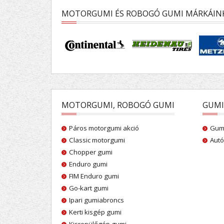
MOTORGUMI ÉS ROBOGÓ GUMI MÁRKÁIN
MOTORGUMI, ROBOGÓ GUMI
GUMI
Páros motorgumi akció
Gumi
Classic motorgumi
Autó
Chopper gumi
Enduro gumi
FIM Enduro gumi
Go-kart gumi
Ipari gumiabroncs
Kerti kisgép gumi