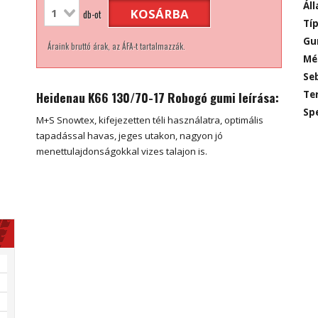
Áll
KOSÁRBA
db-ot
Típ
Gu
Áraink bruttó árak, az ÁFA-t tartalmazzák.
Mé
Seb
Heidenau K66 130/70-17 Robogó gumi leírása:
Ter
Spe
M+S Snowtex, kifejezetten téli használatra, optimális
tapadással havas, jeges utakon, nagyon jó
menettulajdonságokkal vizes talajon is.