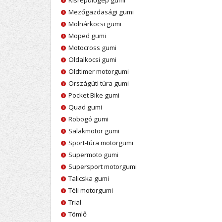
Kisrepülőgép gumi
Mezőgazdasági gumi
Molnárkocsi gumi
Moped gumi
Motocross gumi
Oldalkocsi gumi
Oldtimer motorgumi
Országúti túra gumi
Pocket Bike gumi
Quad gumi
Robogó gumi
Salakmotor gumi
Sport-túra motorgumi
Supermoto gumi
Supersport motorgumi
Talicska gumi
Téli motorgumi
Trial
Tömlő