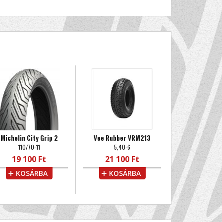
Michelin City Grip 2
Vee Rubber VRM213
110/70-11
5,40-6
19 100 Ft
21 100 Ft
KOSÁRBA
KOSÁRBA