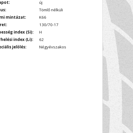
apot:
új
us:
Tömlő nélküli
mi mintázat:
K66
ret:
130/70-17
esség index (Si):
H
helési index (Li):
62
ciális jelölés:
Négyévszakos