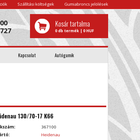
ciók
Szállítási költségek
Gumiabroncs jelölések
000
Kosár tartalma
0727
0 db termék | 0 HUF
Kapcsolat
Autógumik
idenau 130/70-17 K66
kkszám:
367100
ártó:
Heidenau