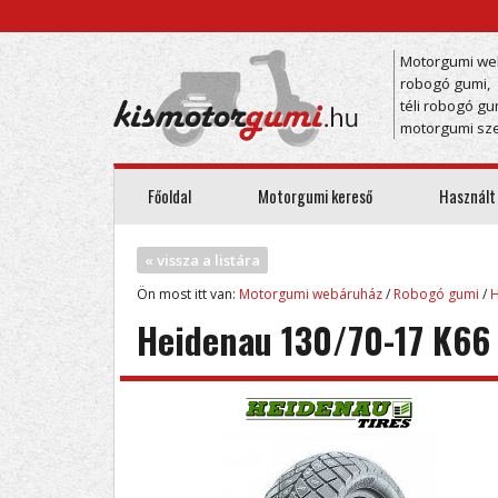
Motorgumi we
robogó gumi,
téli robogó gu
motorgumi sze
Főoldal
Motorgumi kereső
Használt
« vissza a listára
Ön most itt van:
Motorgumi webáruház
/
Robogó gumi
/
H
Heidenau 130/70-17 K66