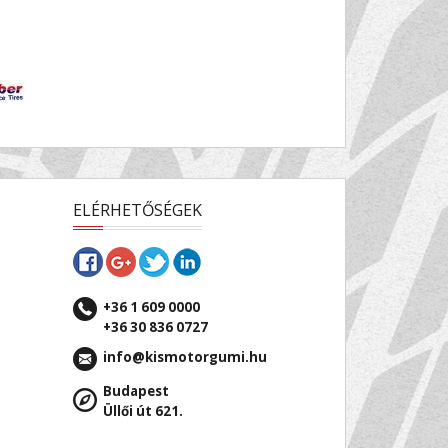
ELÉRHETŐSÉGEK
+36 1 609 0000
+36 30 836 0727
info@kismotorgumi.hu
Budapest
Üllői út 621.