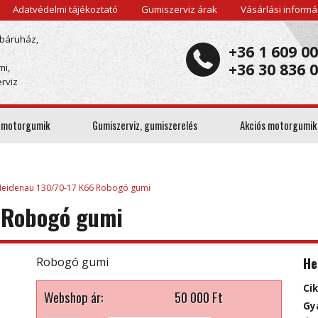
Adatvédelmi tájékoztató
Gumiszerviz árak
Vásárlási informá
báruház,
+36 1 609 0
+36 30 836 
mi,
rviz
 motorgumik
Gumiszerviz, gumiszerelés
Akciós motorgumik
eidenau 130/70-17 K66 Robogó gumi
 Robogó gumi
He
Robogó gumi
Ci
Webshop ár:
50 000
Ft
Gy