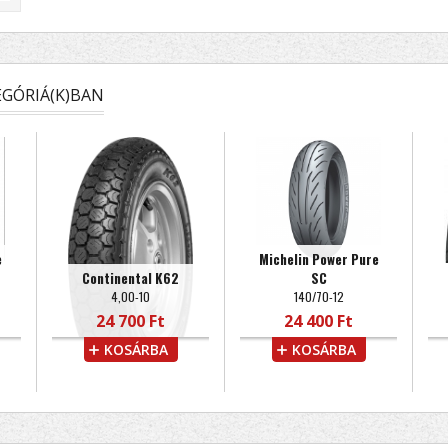
GÓRIÁ(K)BAN
e
Michelin Power Pure
Continental K62
SC
4,00-10
140/70-12
24 700 Ft
24 400 Ft
KOSÁRBA
KOSÁRBA