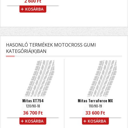
2 600 Ft
KOSÁRBA
HASONLÓ TERMÉKEK MOTOCROSS GUMI
KATEGÓRIÁ(K)BAN
Mitas XT754
Mitas TerraForce MX
120/90-18
110/90-19
36 700 Ft
33 600 Ft
KOSÁRBA
KOSÁRBA