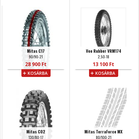
Mitas C17
Vee Rubber VRM174
90/90-21
2,50-18
28 900 Ft
13 100 Ft
KOSÁRBA
KOSÁRBA
Mitas C02
Mitas TerraForce MX
130/80-17
80/100-21