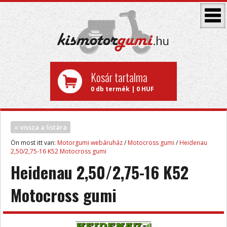
Kosár tartalma
0 db termék | 0 HUF
« vissza a listára
Ön most itt van:
Motorgumi webáruház
/
Motocross gumi
/
Heidenau
2,50/2,75-16 K52 Motocross gumi
Heidenau 2,50/2,75-16 K52
Motocross gumi