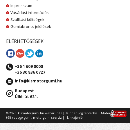
Impresszum
Vásárlási információk
Szállítási költségek
Gumiabroncs jelölések
ELÉRHETŐSÉGEK
+36 1 609 0000
+36 30 836 0727
info@kismotorgumi.hu
Budapest
Üllői út 621.
© 2026. kismotorgumi.hu webáruház | Minden jog fentartva |
Motorgumi
,
téli robogó gumi
,
motorgumi szerviz
||
Linkajánló