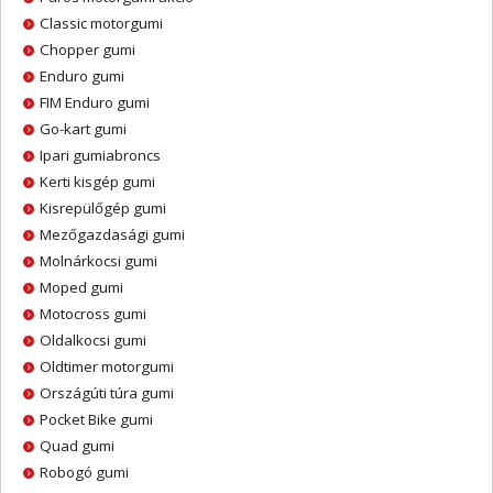
Classic motorgumi
Chopper gumi
Enduro gumi
FIM Enduro gumi
Go-kart gumi
Ipari gumiabroncs
Kerti kisgép gumi
Kisrepülőgép gumi
Mezőgazdasági gumi
Molnárkocsi gumi
Moped gumi
Motocross gumi
Oldalkocsi gumi
Oldtimer motorgumi
Országúti túra gumi
Pocket Bike gumi
Quad gumi
Robogó gumi