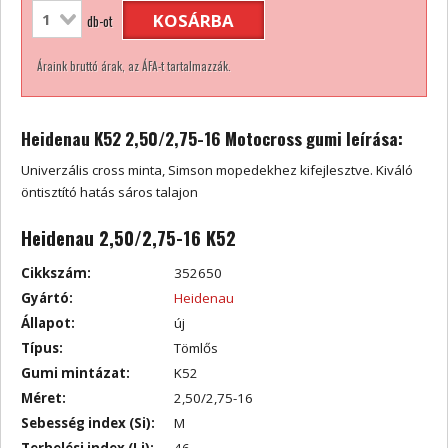
KOSÁRBA
db-ot
Áraink bruttó árak, az ÁFA-t tartalmazzák.
Heidenau K52 2,50/2,75-16 Motocross gumi leírása:
Univerzális cross minta, Simson mopedekhez kifejlesztve. Kiváló
öntisztító hatás sáros talajon
Heidenau 2,50/2,75-16 K52
Cikkszám:
352650
Gyártó:
Heidenau
Állapot:
új
Típus:
Tömlős
Gumi mintázat:
K52
Méret:
2,50/2,75-16
Sebesség index (Si):
M