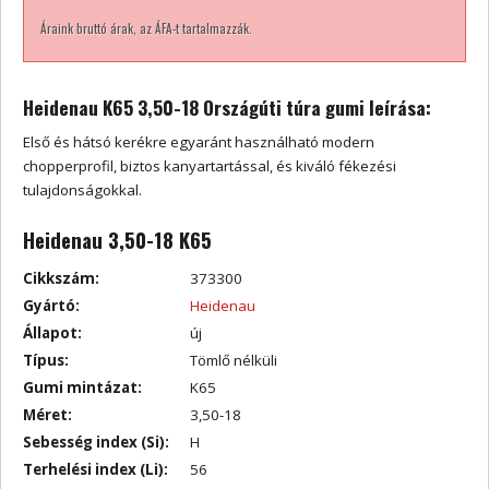
Áraink bruttó árak, az ÁFA-t tartalmazzák.
Heidenau K65 3,50-18 Országúti túra gumi leírása:
Első és hátsó kerékre egyaránt használható modern
chopperprofil, biztos kanyartartással, és kiváló fékezési
tulajdonságokkal.
Heidenau 3,50-18 K65
Cikkszám:
373300
Gyártó:
Heidenau
Állapot:
új
Típus:
Tömlő nélküli
Gumi mintázat:
K65
Méret:
3,50-18
Sebesség index (Si):
H
Terhelési index (Li):
56