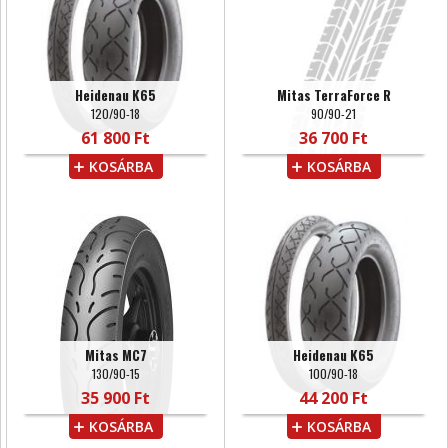
Heidenau K65
Mitas TerraForce R
120/90-18
90/90-21
61 800 Ft
36 700 Ft
KOSÁRBA
KOSÁRBA
Mitas MC7
Heidenau K65
130/90-15
100/90-18
35 900 Ft
44 200 Ft
KOSÁRBA
KOSÁRBA