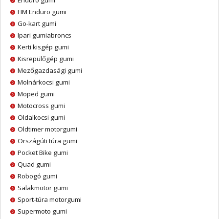
Enduro gumi
FIM Enduro gumi
Go-kart gumi
Ipari gumiabroncs
Kerti kisgép gumi
Kisrepülőgép gumi
Mezőgazdasági gumi
Molnárkocsi gumi
Moped gumi
Motocross gumi
Oldalkocsi gumi
Oldtimer motorgumi
Országúti túra gumi
Pocket Bike gumi
Quad gumi
Robogó gumi
Salakmotor gumi
Sport-túra motorgumi
Supermoto gumi