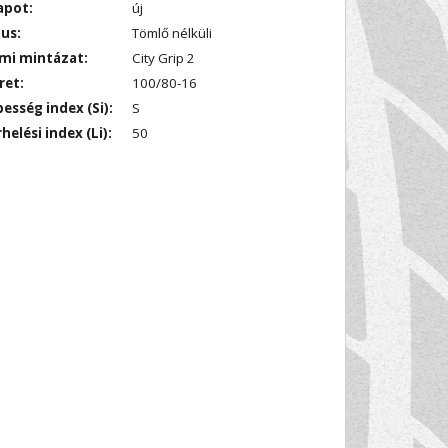
apot:
új
us:
Tömlő nélküli
mi mintázat:
City Grip 2
ret:
100/80-16
esség index (Si):
S
helési index (Li):
50