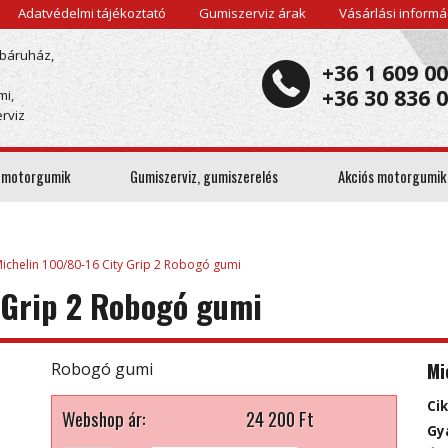
Adatvédelmi tájékoztató
Gumiszerviz árak
Vásárlási informá
báruház,
+36 1 609 0
+36 30 836 
mi,
rviz
 motorgumik
Gumiszerviz, gumiszerelés
Akciós motorgumik
ichelin 100/80-16 City Grip 2 Robogó gumi
 Grip 2 Robogó gumi
Mi
Robogó gumi
Ci
Webshop ár:
24 200
Ft
Gy