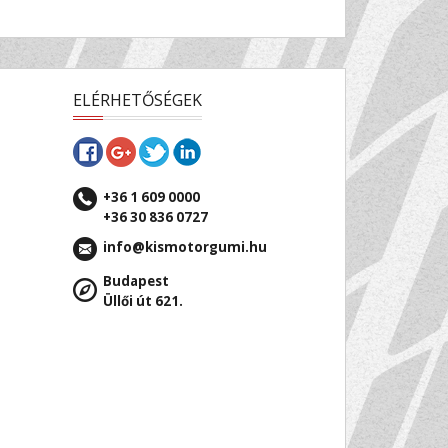
ELÉRHETŐSÉGEK
+36 1 609 0000
+36 30 836 0727
info@kismotorgumi.hu
Budapest
Üllői út 621.