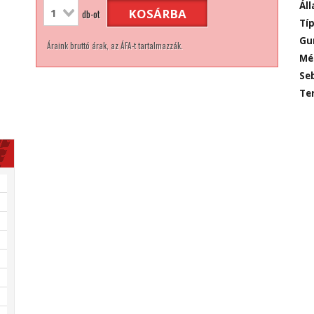
Áll
KOSÁRBA
db-ot
Típ
Gu
Áraink bruttó árak, az ÁFA-t tartalmazzák.
Mé
Seb
Ter