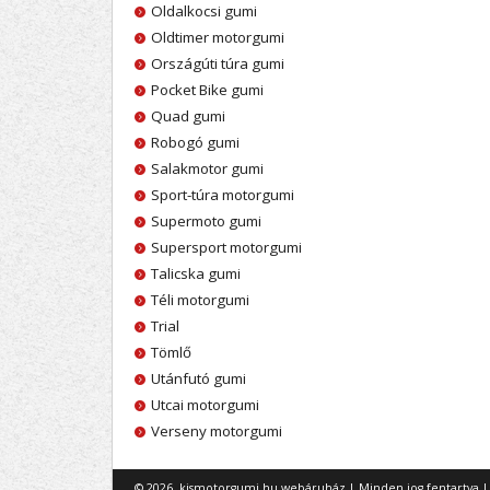
Oldalkocsi gumi
Oldtimer motorgumi
Országúti túra gumi
Pocket Bike gumi
Quad gumi
Robogó gumi
Salakmotor gumi
Sport-túra motorgumi
Supermoto gumi
Supersport motorgumi
Talicska gumi
Téli motorgumi
Trial
Tömlő
Utánfutó gumi
Utcai motorgumi
Verseny motorgumi
© 2026. kismotorgumi.hu webáruház | Minden jog fentartva 