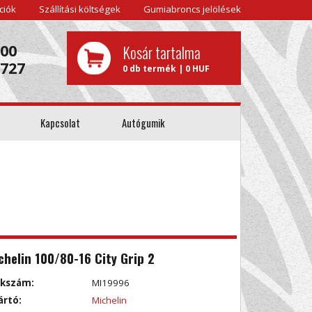
ciók
Szállítási költségek
Gumiabroncs jelölések
000
Kosár tartalma
0727
0 db termék | 0 HUF
Kapcsolat
Autógumik
chelin 100/80-16 City Grip 2
kkszám:
MI19996
ártó:
Michelin