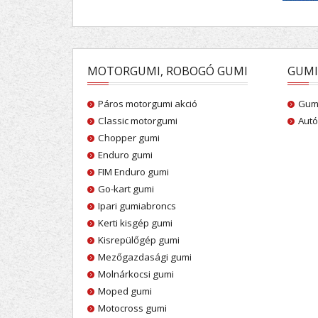
MOTORGUMI, ROBOGÓ GUMI
GUMI
Páros motorgumi akció
Gumi
Classic motorgumi
Autó
Chopper gumi
Enduro gumi
FIM Enduro gumi
Go-kart gumi
Ipari gumiabroncs
Kerti kisgép gumi
Kisrepülőgép gumi
Mezőgazdasági gumi
Molnárkocsi gumi
Moped gumi
Motocross gumi