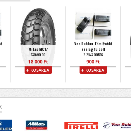
dő
Vee Rubber Tömlővédő
Mitas MC17
szalag 16 coll
130/90-10
2.25/3.00R16
18 000 Ft
900 Ft
KOSÁRBA
KOSÁRBA
K