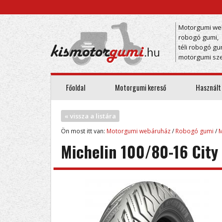
Motorgumi we
robogó gumi,
téli robogó gu
motorgumi sze
Főoldal
Motorgumi kereső
Használt
« vissza a listára
Ön most itt van:
Motorgumi webáruház
/
Robogó gumi
/
M
Michelin 100/80-16 City