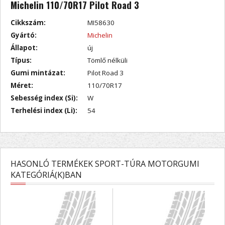
Michelin 110/70R17 Pilot Road 3
Cikkszám:
MI58630
Gyártó:
Michelin
Állapot:
új
Típus:
Tömlő nélküli
Gumi mintázat:
Pilot Road 3
Méret:
110/70R17
Sebesség index (Si):
W
Terhelési index (Li):
54
HASONLÓ TERMÉKEK SPORT-TÚRA MOTORGUMI
KATEGÓRIÁ(K)BAN