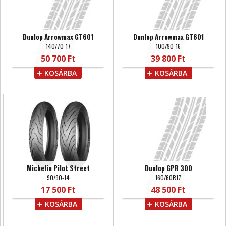
Dunlop Arrowmax GT601
Dunlop Arrowmax GT601
140/70-17
100/90-16
50 700 Ft
39 800 Ft
KOSÁRBA
KOSÁRBA
Michelin Pilot Street
Dunlop GPR 300
90/90-14
160/60R17
17 500 Ft
48 500 Ft
KOSÁRBA
KOSÁRBA