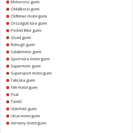
Motocross gumi
Oldalkocsi gumi
Oldtimer motorgumi
Országúti túra gumi
Pocket Bike gumi
Quad gumi
Robogó gumi
Salakmotor gumi
Sport-túra motorgumi
Supermoto gumi
Supersport motorgumi
Talicska gumi
Téli motorgumi
Trial
Tömlő
Utánfutó gumi
Utcai motorgumi
Verseny motorgumi