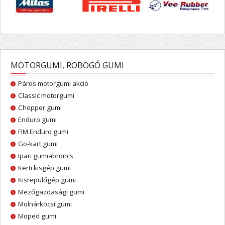
MOTORGUMI, ROBOGÓ GUMI
Páros motorgumi akció
Classic motorgumi
Chopper gumi
Enduro gumi
FIM Enduro gumi
Go-kart gumi
Ipari gumiabroncs
Kerti kisgép gumi
Kisrepülőgép gumi
Mezőgazdasági gumi
Molnárkocsi gumi
Moped gumi