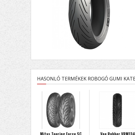
HASONLÓ TERMÉKEK ROBOGÓ GUMI KATE
Mitas Touring Force SC
Vee Rubber VRM134