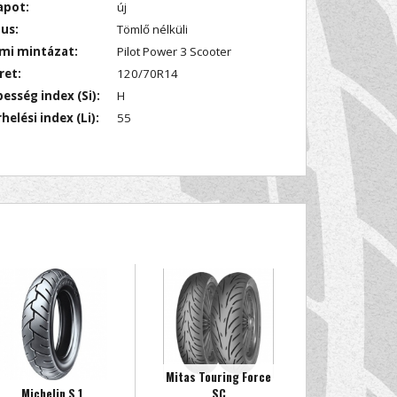
apot:
új
us:
Tömlő nélküli
mi mintázat:
Pilot Power 3 Scooter
ret:
120/70R14
esség index (Si):
H
helési index (Li):
55
Mitas Touring Force
Michelin S 1
SC