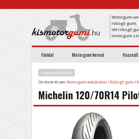
Motorgumi we
robogó gumi,
téli robogó gu
motorgumi sze
Főoldal
Motorgumi kereső
Használt
« vissza a listára
Ön most itt van:
Motorgumi webáruház
/
Robogó gumi
/
M
Michelin 120/70R14 Pilo