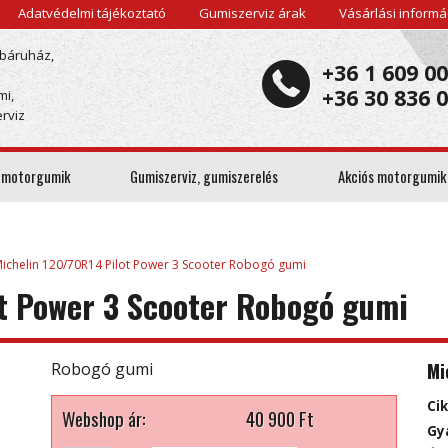
Adatvédelmi tájékoztató
Gumiszerviz árak
Vásárlási informá
báruház,
+36 1 609 0
+36 30 836 
mi,
rviz
 motorgumik
Gumiszerviz, gumiszerelés
Akciós motorgumik
ichelin 120/70R14 Pilot Power 3 Scooter Robogó gumi
t Power 3 Scooter Robogó gumi
Mi
Robogó gumi
Ci
Webshop ár:
40 900
Ft
Gy