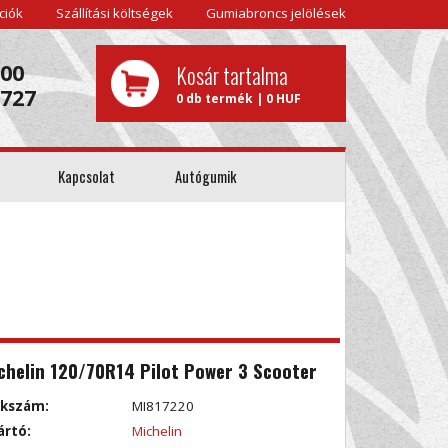
ciók
Szállítási költségek
Gumiabroncs jelölések
000
Kosár tartalma
0727
0 db termék | 0 HUF
Kapcsolat
Autógumik
chelin 120/70R14 Pilot Power 3 Scooter
kkszám:
MI817220
ártó:
Michelin