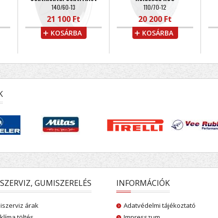
140/60-13
110/70-12
21 100 Ft
20 200 Ft
KOSÁRBA
KOSÁRBA
K
SZERVIZ, GUMISZERELÉS
INFORMÁCIÓK
szerviz árak
Adatvédelmi tájékoztató
klíma töltés
Impresszum