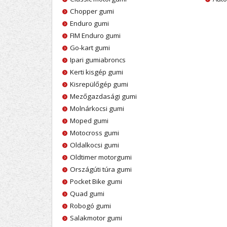
Chopper gumi
Enduro gumi
FIM Enduro gumi
Go-kart gumi
Ipari gumiabroncs
Kerti kisgép gumi
Kisrepülőgép gumi
Mezőgazdasági gumi
Molnárkocsi gumi
Moped gumi
Motocross gumi
Oldalkocsi gumi
Oldtimer motorgumi
Országúti túra gumi
Pocket Bike gumi
Quad gumi
Robogó gumi
Salakmotor gumi