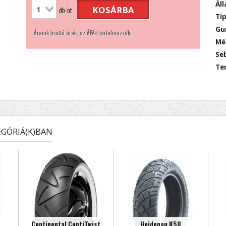
Áll
KOSÁRBA
db-ot
Típ
Gu
Áraink bruttó árak, az ÁFA-t tartalmazzák.
Mé
Seb
Ter
GÓRIÁ(K)BAN
Continental ContiTwist
Heidenau K58