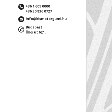
+36 1 609 0000
+36 30 836 0727
info@kismotorgumi.hu
Budapest
Üllői út 621.