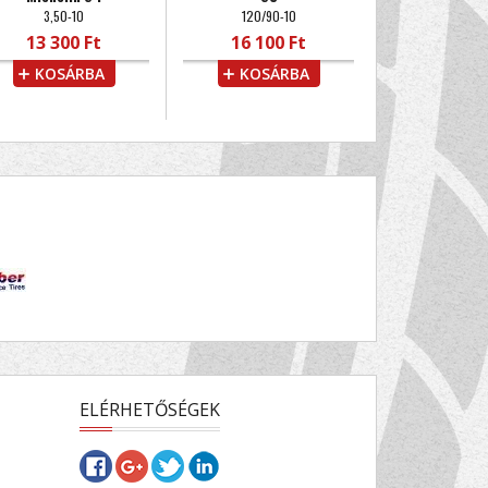
3,50-10
120/90-10
13 300 Ft
16 100 Ft
KOSÁRBA
KOSÁRBA
ELÉRHETŐSÉGEK