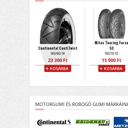
Mitas Touring Forc
Continental ContiTwist
SC
140/60-14
110/70-12
23 300 Ft
15 900 Ft
KOSÁRBA
KOSÁRBA
MOTORGUMI ÉS ROBOGÓ GUMI MÁRKÁIN