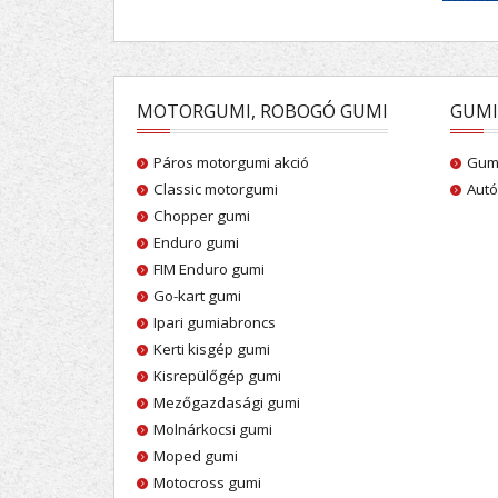
MOTORGUMI, ROBOGÓ GUMI
GUMI
Páros motorgumi akció
Gumi
Classic motorgumi
Autó
Chopper gumi
Enduro gumi
FIM Enduro gumi
Go-kart gumi
Ipari gumiabroncs
Kerti kisgép gumi
Kisrepülőgép gumi
Mezőgazdasági gumi
Molnárkocsi gumi
Moped gumi
Motocross gumi