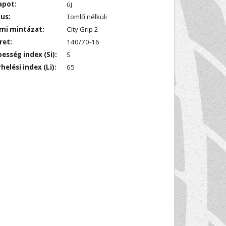
apot:
új
us:
Tömlő nélküli
mi mintázat:
City Grip 2
ret:
140/70-16
esség index (Si):
S
helési index (Li):
65