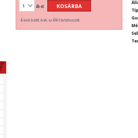
Áll
KOSÁRBA
db-ot
Típ
Gu
Áraink bruttó árak, az ÁFA-t tartalmazzák.
Mé
Seb
Ter