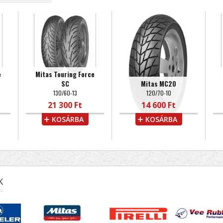
e
Mitas Touring Force
SC
Mitas MC20
130/60-13
120/70-10
21 300 Ft
14 600 Ft
KOSÁRBA
KOSÁRBA
K