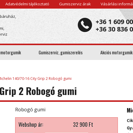
Adatvédelmi tájékoztató
Gumiszerviz árak
Vásárlási informá
báruház,
+36 1 609 0
+36 30 836 
mi,
rviz
 motorgumik
Gumiszerviz, gumiszerelés
Akciós motorgumik
ichelin 140/70-16 City Grip 2 Robogó gumi
 Grip 2 Robogó gumi
Mi
Robogó gumi
Ci
Webshop ár:
32 900
Ft
Gy