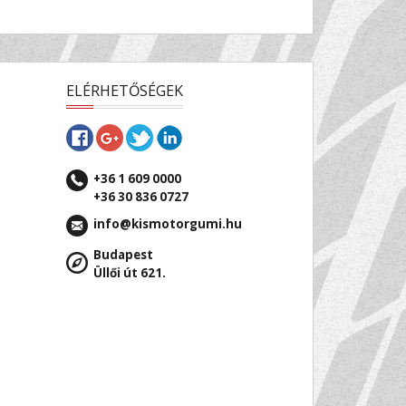
ELÉRHETŐSÉGEK
+36 1 609 0000
+36 30 836 0727
info@kismotorgumi.hu
Budapest
Üllői út 621.