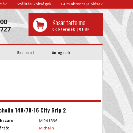
ciók
Szállítási költségek
Gumiabroncs jelölések
000
Kosár tartalma
0727
0 db termék | 0 HUF
Kapcsolat
Autógumik
chelin 140/70-16 City Grip 2
kkszám:
MI941396
ártó:
Michelin