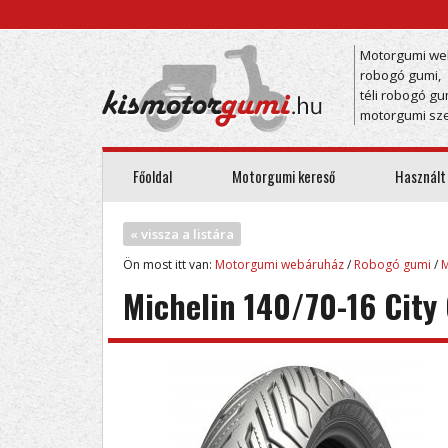
Motorgumi we
robogó gumi,
téli robogó gu
motorgumi sze
Főoldal
Motorgumi kereső
Használt
« vissza a listára
Ön most itt van:
Motorgumi webáruház
/
Robogó gumi
/
M
Michelin 140/70-16 City