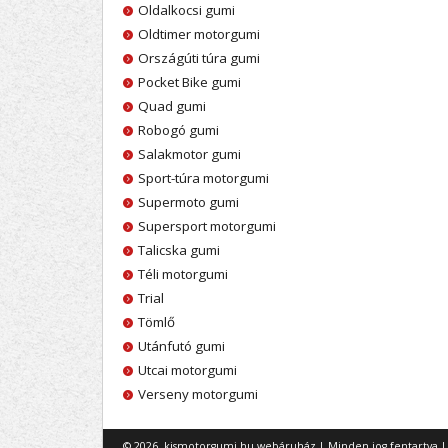
Oldalkocsi gumi
Oldtimer motorgumi
Országúti túra gumi
Pocket Bike gumi
Quad gumi
Robogó gumi
Salakmotor gumi
Sport-túra motorgumi
Supermoto gumi
Supersport motorgumi
Talicska gumi
Téli motorgumi
Trial
Tömlő
Utánfutó gumi
Utcai motorgumi
Verseny motorgumi
© 2026. kismotorgumi.hu webáruház | Minden jog fentartva 