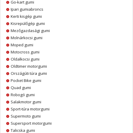
Go-kart gumi
Ipari gumiabroncs
Kerti kisgép gumi
Kisrepülőgép gumi
Mezőgazdasági gumi
Molnárkocsi gumi
Moped gumi
Motocross gumi
Oldalkocsi gumi
Oldtimer motorgumi
Országúti túra gumi
Pocket Bike gumi
Quad gumi
Robogó gumi
Salakmotor gumi
Sport-túra motorgumi
Supermoto gumi
Supersport motorgumi
Talicska gumi