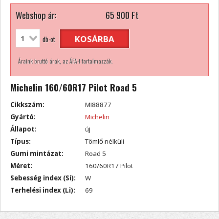
Webshop ár:
65 900
Ft
KOSÁRBA
db-ot
Áraink bruttó árak, az ÁFA-t tartalmazzák.
Michelin 160/60R17 Pilot Road 5
Cikkszám:
MI88877
Gyártó:
Michelin
Állapot:
új
Típus:
Tömlő nélküli
Gumi mintázat:
Road 5
Méret:
160/60R17 Pilot
Sebesség index (Si):
W
Terhelési index (Li):
69