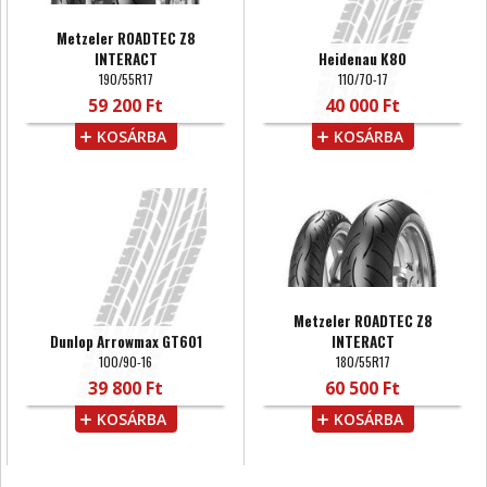
Metzeler ROADTEC Z8
INTERACT
Heidenau K80
190/55R17
110/70-17
59 200 Ft
40 000 Ft
KOSÁRBA
KOSÁRBA
Metzeler ROADTEC Z8
Dunlop Arrowmax GT601
INTERACT
100/90-16
180/55R17
39 800 Ft
60 500 Ft
KOSÁRBA
KOSÁRBA