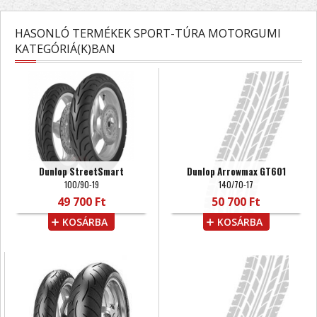
HASONLÓ TERMÉKEK SPORT-TÚRA MOTORGUMI
KATEGÓRIÁ(K)BAN
Dunlop StreetSmart
Dunlop Arrowmax GT601
100/90-19
140/70-17
49 700 Ft
50 700 Ft
KOSÁRBA
KOSÁRBA