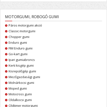
MOTORGUMI, ROBOGÓ GUMI
Páros motorgumi akció
Classic motorgumi
Chopper gumi
Enduro gumi
FIM Enduro gumi
Go-kart gumi
Ipari gumiabroncs
Kerti kisgép gumi
Kisrepülőgép gumi
Mezőgazdasági gumi
Molnárkocsi gumi
Moped gumi
Motocross gumi
Oldalkocsi gumi
Oldtimer motorgumi