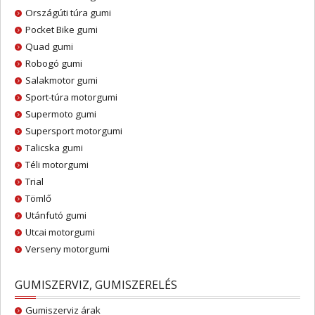
Országúti túra gumi
Pocket Bike gumi
Quad gumi
Robogó gumi
Salakmotor gumi
Sport-túra motorgumi
Supermoto gumi
Supersport motorgumi
Talicska gumi
Téli motorgumi
Trial
Tömlő
Utánfutó gumi
Utcai motorgumi
Verseny motorgumi
GUMISZERVIZ, GUMISZERELÉS
Gumiszerviz árak