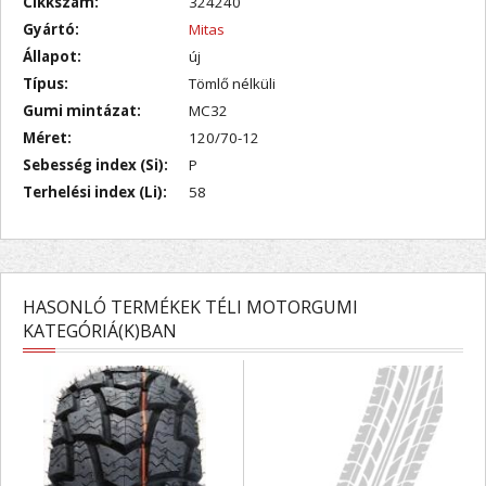
Cikkszám:
324240
Gyártó:
Mitas
Állapot:
új
Típus:
Tömlő nélküli
Gumi mintázat:
MC32
Méret:
120/70-12
Sebesség index (Si):
P
Terhelési index (Li):
58
HASONLÓ TERMÉKEK TÉLI MOTORGUMI
KATEGÓRIÁ(K)BAN