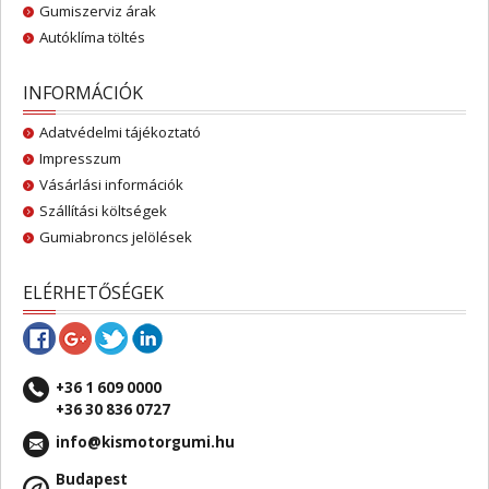
Gumiszerviz árak
Autóklíma töltés
INFORMÁCIÓK
Adatvédelmi tájékoztató
Impresszum
Vásárlási információk
Szállítási költségek
Gumiabroncs jelölések
ELÉRHETŐSÉGEK
+36 1 609 0000
+36 30 836 0727
info@kismotorgumi.hu
Budapest