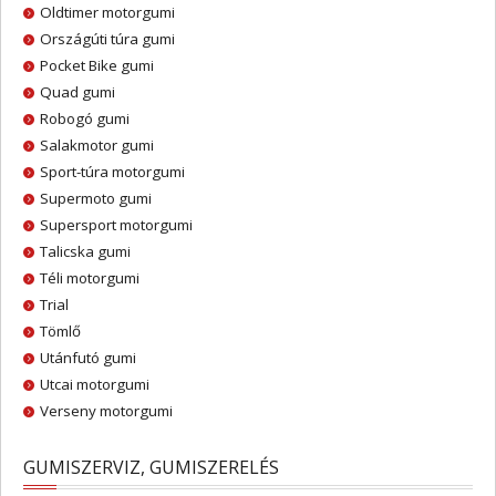
Oldtimer motorgumi
Országúti túra gumi
Pocket Bike gumi
Quad gumi
Robogó gumi
Salakmotor gumi
Sport-túra motorgumi
Supermoto gumi
Supersport motorgumi
Talicska gumi
Téli motorgumi
Trial
Tömlő
Utánfutó gumi
Utcai motorgumi
Verseny motorgumi
GUMISZERVIZ, GUMISZERELÉS