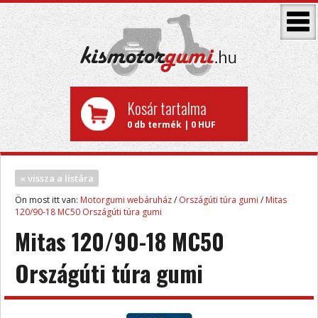
Kosár tartalma
0 db termék | 0 HUF
« vissza a listára
Ön most itt van:
Motorgumi webáruház
/
Országúti túra gumi
/
Mitas
120/90-18 MC50 Országúti túra gumi
Mitas 120/90-18 MC50
Országúti túra gumi