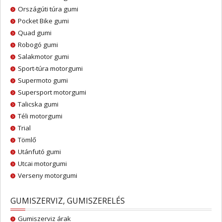
Országúti túra gumi
Pocket Bike gumi
Quad gumi
Robogó gumi
Salakmotor gumi
Sport-túra motorgumi
Supermoto gumi
Supersport motorgumi
Talicska gumi
Téli motorgumi
Trial
Tömlő
Utánfutó gumi
Utcai motorgumi
Verseny motorgumi
GUMISZERVIZ, GUMISZERELÉS
Gumiszerviz árak