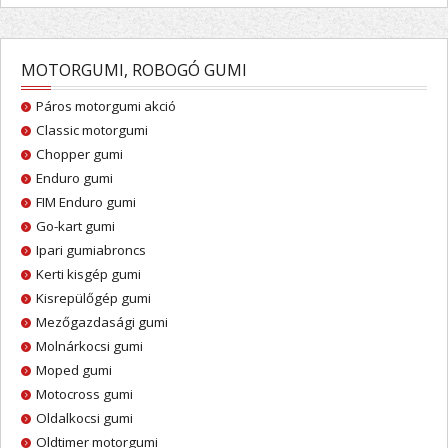
MOTORGUMI, ROBOGÓ GUMI
Páros motorgumi akció
Classic motorgumi
Chopper gumi
Enduro gumi
FIM Enduro gumi
Go-kart gumi
Ipari gumiabroncs
Kerti kisgép gumi
Kisrepülőgép gumi
Mezőgazdasági gumi
Molnárkocsi gumi
Moped gumi
Motocross gumi
Oldalkocsi gumi
Oldtimer motorgumi