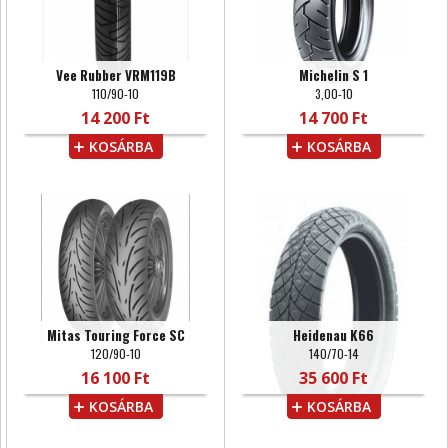
Vee Rubber VRM119B
Michelin S 1
110/90-10
3,00-10
14 200 Ft
14 700 Ft
KOSÁRBA
KOSÁRBA
Mitas Touring Force SC
Heidenau K66
120/90-10
140/70-14
16 100 Ft
35 600 Ft
KOSÁRBA
KOSÁRBA