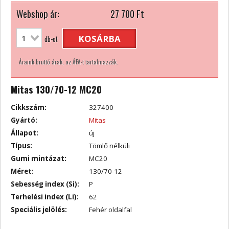
Webshop ár:
27 700
Ft
KOSÁRBA
db-ot
Áraink bruttó árak, az ÁFA-t tartalmazzák.
Mitas 130/70-12 MC20
Cikkszám:
327400
Gyártó:
Mitas
Állapot:
új
Típus:
Tömlő nélküli
Gumi mintázat:
MC20
Méret:
130/70-12
Sebesség index (Si):
P
Terhelési index (Li):
62
Speciális jelölés:
Fehér oldalfal