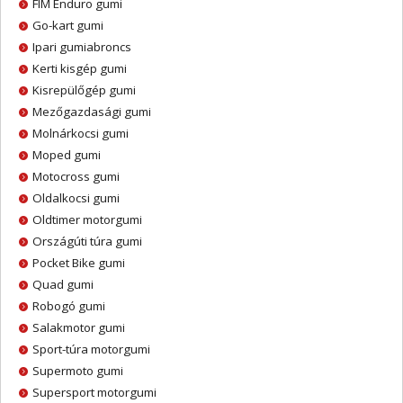
FIM Enduro gumi
Go-kart gumi
Ipari gumiabroncs
Kerti kisgép gumi
Kisrepülőgép gumi
Mezőgazdasági gumi
Molnárkocsi gumi
Moped gumi
Motocross gumi
Oldalkocsi gumi
Oldtimer motorgumi
Országúti túra gumi
Pocket Bike gumi
Quad gumi
Robogó gumi
Salakmotor gumi
Sport-túra motorgumi
Supermoto gumi
Supersport motorgumi