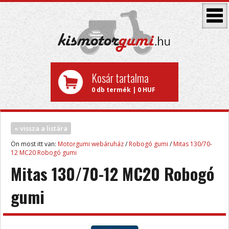
Kosár tartalma
0 db termék | 0 HUF
« vissza a listára
Ön most itt van:
Motorgumi webáruház
/
Robogó gumi
/
Mitas 130/70-
12 MC20 Robogó gumi
Mitas 130/70-12 MC20 Robogó
gumi