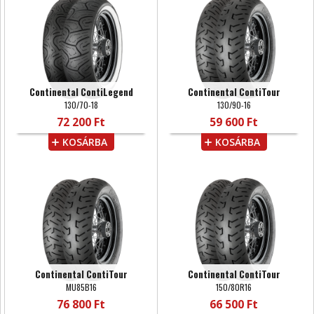
Continental ContiLegend
Continental ContiTour
130/70-18
130/90-16
72 200 Ft
59 600 Ft
KOSÁRBA
KOSÁRBA
Continental ContiTour
Continental ContiTour
MU85B16
150/80R16
76 800 Ft
66 500 Ft