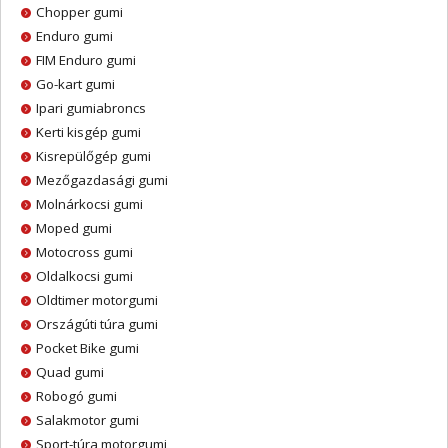
Chopper gumi
Enduro gumi
FIM Enduro gumi
Go-kart gumi
Ipari gumiabroncs
Kerti kisgép gumi
Kisrepülőgép gumi
Mezőgazdasági gumi
Molnárkocsi gumi
Moped gumi
Motocross gumi
Oldalkocsi gumi
Oldtimer motorgumi
Országúti túra gumi
Pocket Bike gumi
Quad gumi
Robogó gumi
Salakmotor gumi
Sport-túra motorgumi