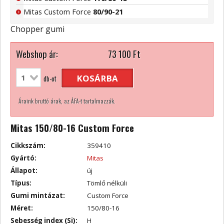
Mitas Custom Force
80/90-21
Chopper gumi
Webshop ár:
73 100
Ft
KOSÁRBA
db-ot
Áraink bruttó árak, az ÁFA-t tartalmazzák.
Mitas 150/80-16 Custom Force
Cikkszám:
359410
Gyártó:
Mitas
Állapot:
új
Típus:
Tömlő nélküli
Gumi mintázat:
Custom Force
Méret:
150/80-16
Sebesség index (Si):
H