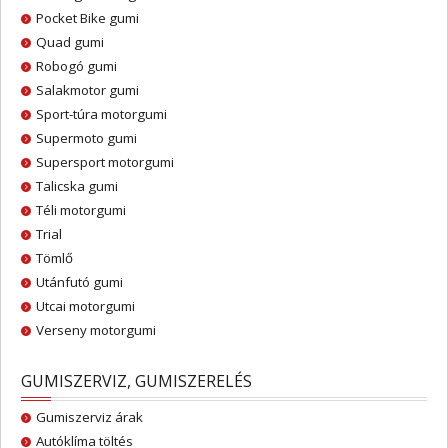
Pocket Bike gumi
Quad gumi
Robogó gumi
Salakmotor gumi
Sport-túra motorgumi
Supermoto gumi
Supersport motorgumi
Talicska gumi
Téli motorgumi
Trial
Tömlő
Utánfutó gumi
Utcai motorgumi
Verseny motorgumi
GUMISZERVIZ, GUMISZERELÉS
Gumiszerviz árak
Autóklíma töltés