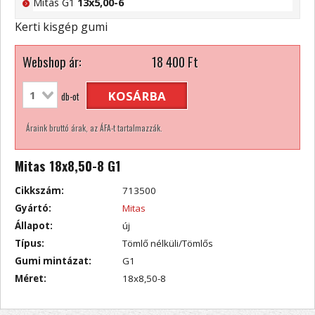
Mitas G1
13x5,00-6
Kerti kisgép gumi
Webshop ár:
18 400
Ft
KOSÁRBA
db-ot
Áraink bruttó árak, az ÁFA-t tartalmazzák.
Mitas 18x8,50-8 G1
Cikkszám:
713500
Gyártó:
Mitas
Állapot:
új
Típus:
Tömlő nélküli/Tömlős
Gumi mintázat:
G1
Méret:
18x8,50-8