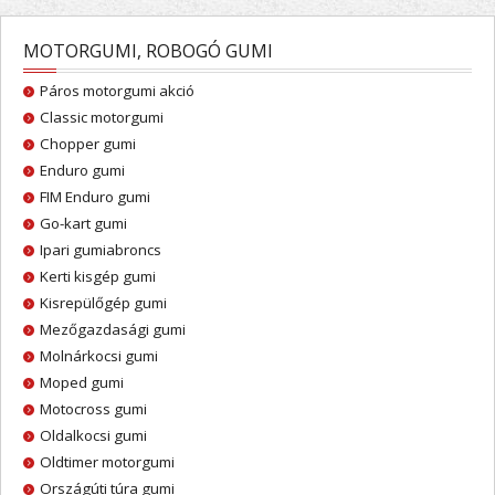
MOTORGUMI, ROBOGÓ GUMI
Páros motorgumi akció
Classic motorgumi
Chopper gumi
Enduro gumi
FIM Enduro gumi
Go-kart gumi
Ipari gumiabroncs
Kerti kisgép gumi
Kisrepülőgép gumi
Mezőgazdasági gumi
Molnárkocsi gumi
Moped gumi
Motocross gumi
Oldalkocsi gumi
Oldtimer motorgumi
Országúti túra gumi