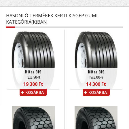
HASONLÓ TERMÉKEK KERTI KISGÉP GUMI
KATEGÓRIÁ(K)BAN
Mitas B19
Mitas B19
16x6,50-8
15x6,00-6
19 300 Ft
14 300 Ft
KOSÁRBA
KOSÁRBA