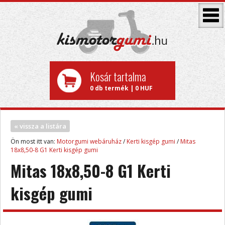
Kosár tartalma
0 db termék | 0 HUF
« vissza a listára
Ön most itt van:
Motorgumi webáruház
/
Kerti kisgép gumi
/
Mitas
18x8,50-8 G1 Kerti kisgép gumi
Mitas 18x8,50-8 G1 Kerti
kisgép gumi