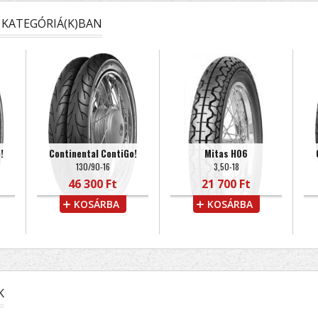
KATEGÓRIÁ(K)BAN
!
Continental ContiGo!
Mitas H06
130/90-16
3,50-18
46 300 Ft
21 700 Ft
KOSÁRBA
KOSÁRBA
K