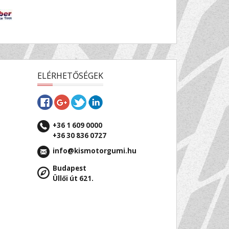
ELÉRHETŐSÉGEK
+36 1 609 0000
+36 30 836 0727
info@kismotorgumi.hu
Budapest
Üllői út 621.