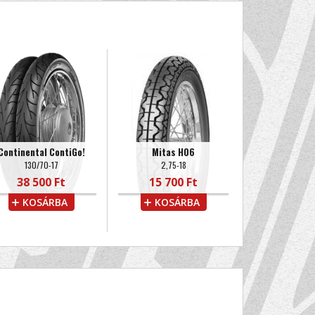
Continental ContiGo!
Mitas H06
130/70-17
2,75-18
38 500 Ft
15 700 Ft
KOSÁRBA
KOSÁRBA