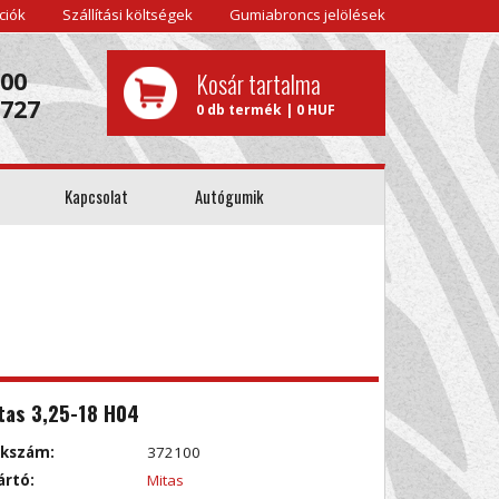
ciók
Szállítási költségek
Gumiabroncs jelölések
000
Kosár tartalma
0727
0 db termék | 0 HUF
Kapcsolat
Autógumik
tas 3,25-18 H04
kkszám:
372100
ártó:
Mitas