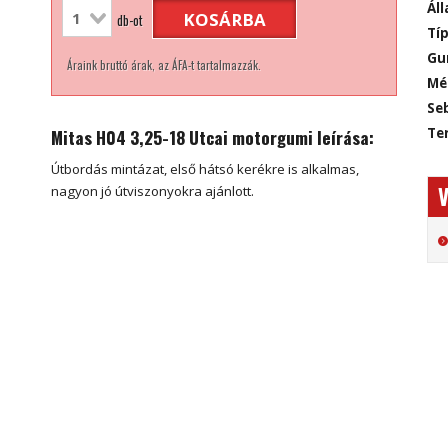
Áll
KOSÁRBA
db-ot
Típ
Gu
Áraink bruttó árak, az ÁFA-t tartalmazzák.
Mé
Seb
Mitas H04 3,25-18 Utcai motorgumi leírása:
Ter
Útbordás mintázat, első hátsó kerékre is alkalmas,
V
nagyon jó útviszonyokra ajánlott.