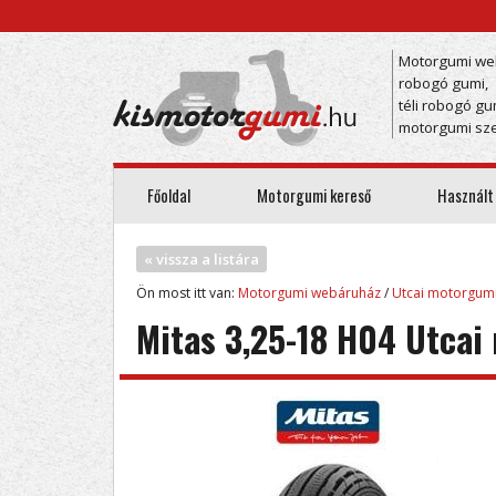
Motorgumi we
robogó gumi,
téli robogó gu
motorgumi sze
Főoldal
Motorgumi kereső
Használt
« vissza a listára
Ön most itt van:
Motorgumi webáruház
/
Utcai motorgum
Mitas 3,25-18 H04 Utcai