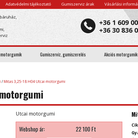
Adatvédelmi tájékoztató
Gumiszerviz árak
Vásárlási informá
báruház,
+36 1 609 0
+36 30 836 
mi,
rviz
 motorgumik
Gumiszerviz, gumiszerelés
Akciós motorgumik
i
/
Mitas 3,25-18 H04 Utcai motorgumi
 motorgumi
Mi
Utcai motorgumi
Ci
Webshop ár:
22 100
Ft
Gy