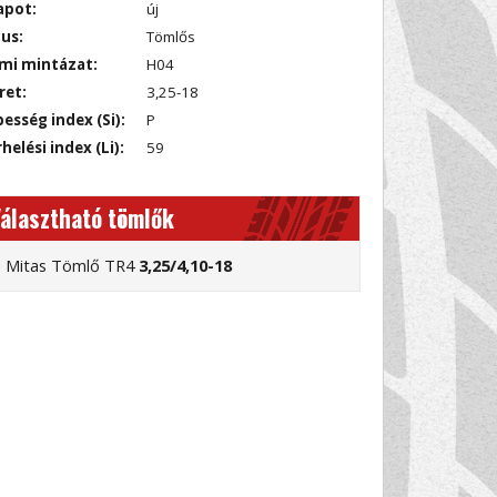
apot:
új
us:
Tömlős
mi mintázat:
H04
ret:
3,25-18
esség index (Si):
P
helési index (Li):
59
álasztható tömlők
Mitas Tömlő TR4
3,25/4,10-18