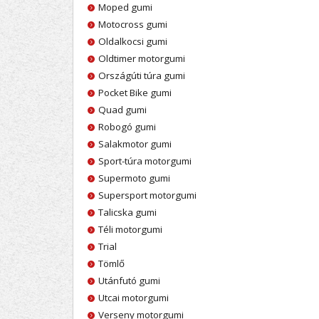
Moped gumi
Motocross gumi
Oldalkocsi gumi
Oldtimer motorgumi
Országúti túra gumi
Pocket Bike gumi
Quad gumi
Robogó gumi
Salakmotor gumi
Sport-túra motorgumi
Supermoto gumi
Supersport motorgumi
Talicska gumi
Téli motorgumi
Trial
Tömlő
Utánfutó gumi
Utcai motorgumi
Verseny motorgumi