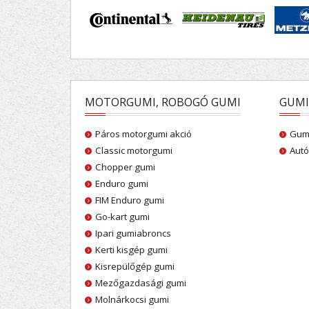
MOTORGUMI, ROBOGÓ GUMI
GUMI
Páros motorgumi akció
Gumi
Classic motorgumi
Autó
Chopper gumi
Enduro gumi
FIM Enduro gumi
Go-kart gumi
Ipari gumiabroncs
Kerti kisgép gumi
Kisrepülőgép gumi
Mezőgazdasági gumi
Molnárkocsi gumi