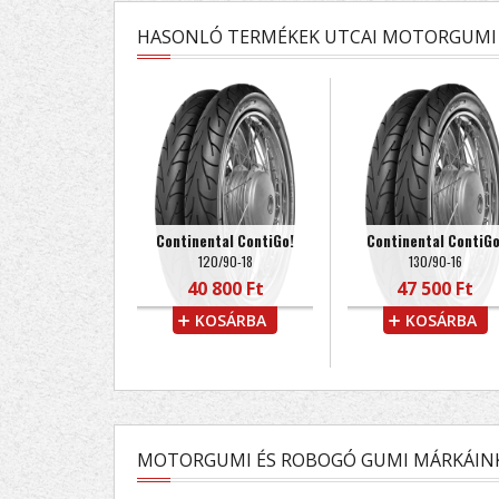
HASONLÓ TERMÉKEK UTCAI MOTORGUMI 
Continental ContiGo!
Continental ContiGo
120/90-18
130/90-16
40 800 Ft
47 500 Ft
KOSÁRBA
KOSÁRBA
MOTORGUMI ÉS ROBOGÓ GUMI MÁRKÁIN