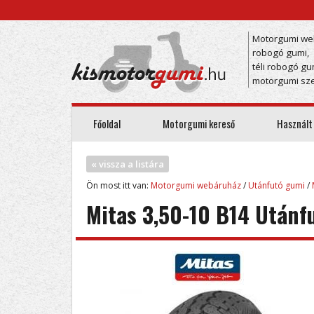
Motorgumi we
robogó gumi,
téli robogó gu
motorgumi sze
Főoldal
Motorgumi kereső
Használt
« vissza a listára
Ön most itt van:
Motorgumi webáruház
/
Utánfutó gumi
/
Mitas 3,50-10 B14 Utánf