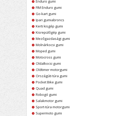
Enduro gumi
FIM Enduro gumi
Go-kart gumi
Ipari gumiabroncs
Kerti kisgép gumi
Kisrepülőgép gumi
Mezőgazdasági gumi
Molnárkocsi gumi
Moped gumi
Motocross gumi
Oldalkocsi gumi
Oldtimer motorgumi
Országúti túra gumi
Pocket Bike gumi
Quad gumi
Robogó gumi
Salakmotor gumi
Sport-túra motorgumi
Supermoto gumi