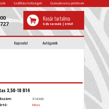
ciók
Szállítási költségek
Gumiabroncs jelölések
000
Kosár tartalma
0727
0 db termék | 0 HUF
Kapcsolat
Autógumik
tas 3,50-10 B14
kkszám:
314340
ártó:
Mitas