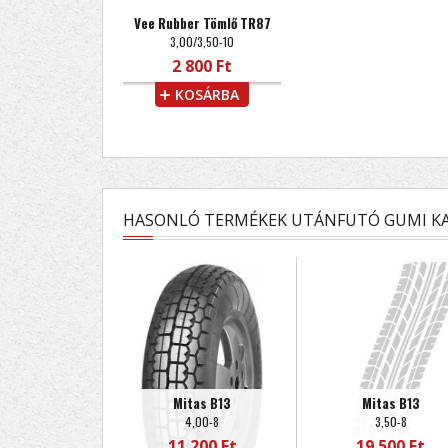
Vee Rubber Tömlő TR87
3,00/3,50-10
2 800 Ft
KOSÁRBA
HASONLÓ TERMÉKEK UTÁNFUTÓ GUMI KA
Mitas B13
Mitas B13
4,00-8
3,50-8
11 200 Ft
19 500 Ft