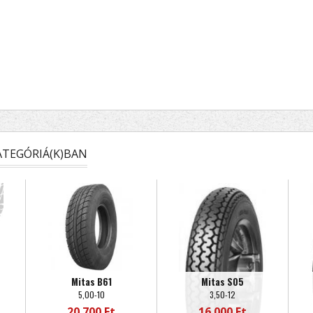
TEGÓRIÁ(K)BAN
Mitas B61
Mitas S05
5,00-10
3,50-12
20 700 Ft
16 000 Ft