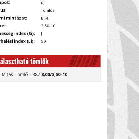
apot:
új
us:
Tömlős
mi mintázat:
B14
ret:
3,50-10
esség index (Si):
J
helési index (Li):
59
álasztható tömlők
Mitas Tömlő TR87
3,00/3,50-10