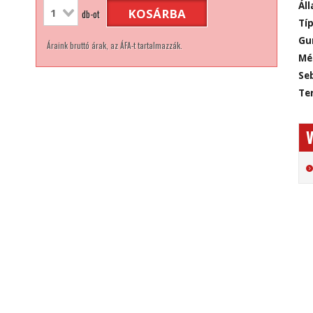
Áll
KOSÁRBA
db-ot
Típ
Gu
Áraink bruttó árak, az ÁFA-t tartalmazzák.
Mé
Seb
Ter
V