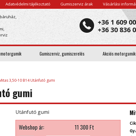
Adatvédelmi tájékoztató
Gumiszerviz árak
Vásárlási informá
báruház,
+36 1 609 0
+36 30 836 
mi,
rviz
 motorgumik
Gumiszerviz, gumiszerelés
Akciós motorgumik
Mitas 3,50-10 B14 Utánfutó gumi
utó gumi
Mi
Utánfutó gumi
Ci
Webshop ár:
11 300
Ft
Gy