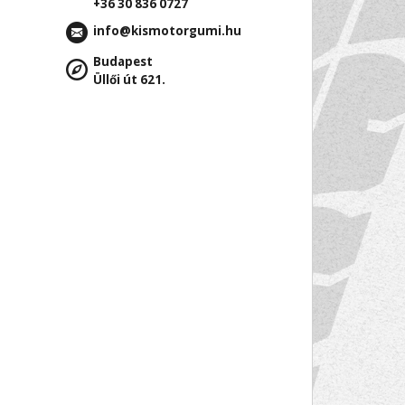
+36 30 836 0727
info@kismotorgumi.hu
Budapest
Üllői út 621.