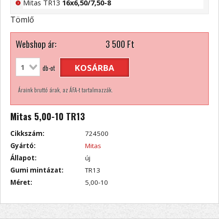
Mitas TR13
16x6,50/7,50-8
Tömlő
Webshop ár:
3 500
Ft
KOSÁRBA
db-ot
Áraink bruttó árak, az ÁFA-t tartalmazzák.
Mitas 5,00-10 TR13
Cikkszám:
724500
Gyártó:
Mitas
Állapot:
új
Gumi mintázat:
TR13
Méret:
5,00-10