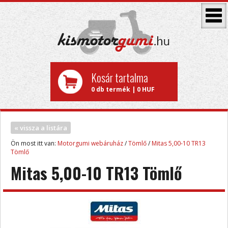
Kosár tartalma
0 db termék | 0 HUF
« vissza a listára
Ön most itt van:
Motorgumi webáruház
/
Tömlő
/
Mitas 5,00-10 TR13
Tömlő
Mitas 5,00-10 TR13 Tömlő