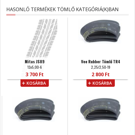
HASONLÓ TERMÉKEK TÖMLŐ KATEGÓRIÁ(K)BAN
Mitas JS89
Vee Rubber Tömlő TR4
13x5,00-6
2,25/2,50-19
3 700 Ft
2 800 Ft
KOSÁRBA
KOSÁRBA