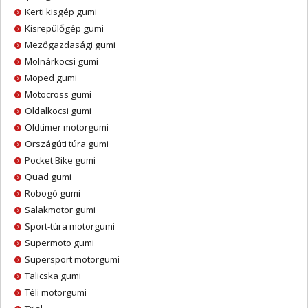
Kerti kisgép gumi
Kisrepülőgép gumi
Mezőgazdasági gumi
Molnárkocsi gumi
Moped gumi
Motocross gumi
Oldalkocsi gumi
Oldtimer motorgumi
Országúti túra gumi
Pocket Bike gumi
Quad gumi
Robogó gumi
Salakmotor gumi
Sport-túra motorgumi
Supermoto gumi
Supersport motorgumi
Talicska gumi
Téli motorgumi