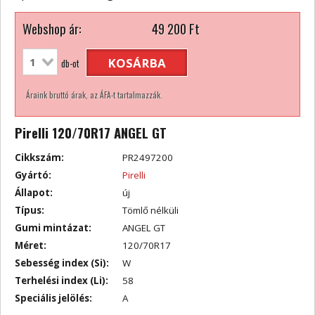
Webshop ár:
49 200
Ft
KOSÁRBA
db-ot
Áraink bruttó árak, az ÁFA-t tartalmazzák.
Pirelli 120/70R17 ANGEL GT
Cikkszám:
PR2497200
Gyártó:
Pirelli
Állapot:
új
Típus:
Tömlő nélküli
Gumi mintázat:
ANGEL GT
Méret:
120/70R17
Sebesség index (Si):
W
Terhelési index (Li):
58
Speciális jelölés:
A