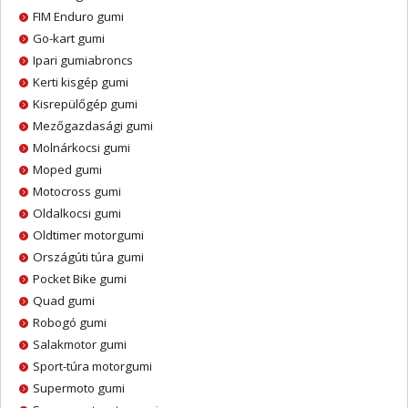
FIM Enduro gumi
Go-kart gumi
Ipari gumiabroncs
Kerti kisgép gumi
Kisrepülőgép gumi
Mezőgazdasági gumi
Molnárkocsi gumi
Moped gumi
Motocross gumi
Oldalkocsi gumi
Oldtimer motorgumi
Országúti túra gumi
Pocket Bike gumi
Quad gumi
Robogó gumi
Salakmotor gumi
Sport-túra motorgumi
Supermoto gumi