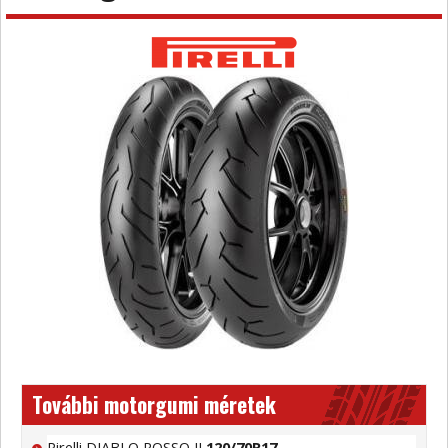
További motorgumi méretek
Pirelli DIABLO ROSSO II
120/70R17