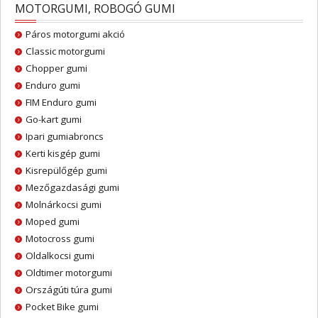
MOTORGUMI, ROBOGÓ GUMI
Páros motorgumi akció
Classic motorgumi
Chopper gumi
Enduro gumi
FIM Enduro gumi
Go-kart gumi
Ipari gumiabroncs
Kerti kisgép gumi
Kisrepülőgép gumi
Mezőgazdasági gumi
Molnárkocsi gumi
Moped gumi
Motocross gumi
Oldalkocsi gumi
Oldtimer motorgumi
Országúti túra gumi
Pocket Bike gumi