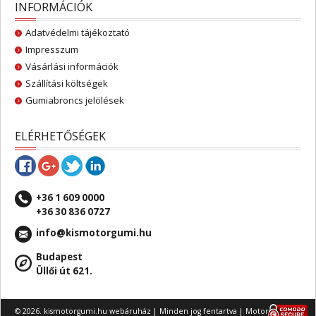
INFORMÁCIÓK
Adatvédelmi tájékoztató
Impresszum
Vásárlási információk
Szállítási költségek
Gumiabroncs jelölések
ELÉRHETŐSÉGEK
+36 1 609 0000
+36 30 836 0727
info@kismotorgumi.hu
Budapest
Üllői út 621.
© 2026. kismotorgumi.hu webáruház | Minden jog fentartva |
Motorgumi
,