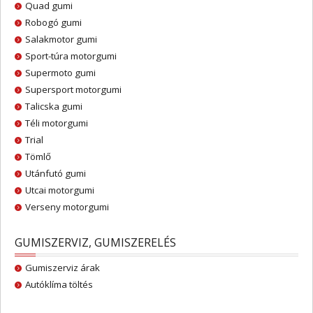
Quad gumi
Robogó gumi
Salakmotor gumi
Sport-túra motorgumi
Supermoto gumi
Supersport motorgumi
Talicska gumi
Téli motorgumi
Trial
Tömlő
Utánfutó gumi
Utcai motorgumi
Verseny motorgumi
GUMISZERVIZ, GUMISZERELÉS
Gumiszerviz árak
Autóklíma töltés