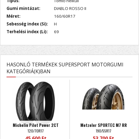
Típus:
Tömlő nélküli
Gumi mintázat:
DIABLO ROSSO II
Méret:
160/60R17
Sebesség index (Si):
H
Terhelési index (Li):
69
HASONLÓ TERMÉKEK SUPERSPORT MOTORGUMI
KATEGÓRIÁ(K)BAN
Michelin Pilot Power 2CT
Metzeler SPORTEC M7 RR
120/70R17
190/55R17
45 600 Ft
53 700 Ft