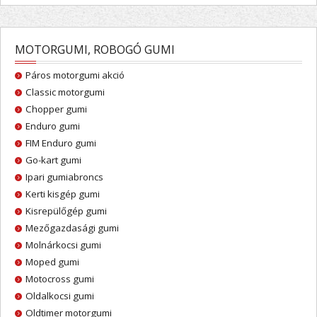
MOTORGUMI, ROBOGÓ GUMI
Páros motorgumi akció
Classic motorgumi
Chopper gumi
Enduro gumi
FIM Enduro gumi
Go-kart gumi
Ipari gumiabroncs
Kerti kisgép gumi
Kisrepülőgép gumi
Mezőgazdasági gumi
Molnárkocsi gumi
Moped gumi
Motocross gumi
Oldalkocsi gumi
Oldtimer motorgumi