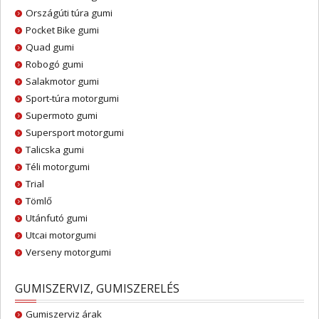
Országúti túra gumi
Pocket Bike gumi
Quad gumi
Robogó gumi
Salakmotor gumi
Sport-túra motorgumi
Supermoto gumi
Supersport motorgumi
Talicska gumi
Téli motorgumi
Trial
Tömlő
Utánfutó gumi
Utcai motorgumi
Verseny motorgumi
GUMISZERVIZ, GUMISZERELÉS
Gumiszerviz árak