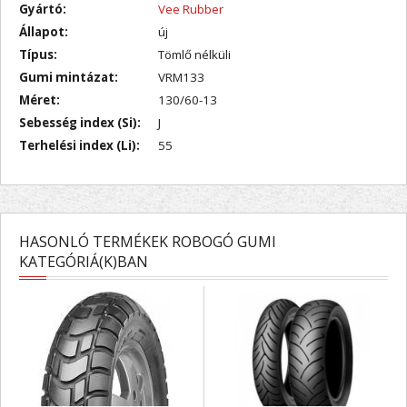
Gyártó:
Vee Rubber
Állapot:
új
Típus:
Tömlő nélküli
Gumi mintázat:
VRM133
Méret:
130/60-13
Sebesség index (Si):
J
Terhelési index (Li):
55
HASONLÓ TERMÉKEK ROBOGÓ GUMI
KATEGÓRIÁ(K)BAN