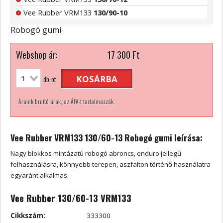
Vee Rubber VRM133
130/90-10
Robogó gumi
Webshop ár:
17 300
Ft
KOSÁRBA
db-ot
Áraink bruttó árak, az ÁFA-t tartalmazzák.
Vee Rubber VRM133 130/60-13 Robogó gumi leírása:
Nagy blokkos mintázatú robogó abroncs, enduro jellegű
felhasználásra, könnyebb terepen, aszfalton történő használatra
egyaránt alkalmas.
Vee Rubber 130/60-13 VRM133
Cikkszám:
333300