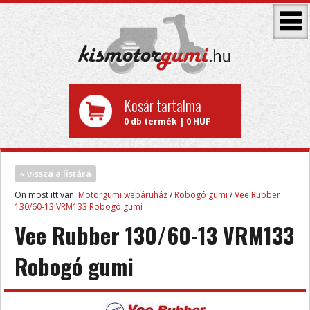
Kosár tartalma
0 db termék | 0 HUF
« vissza a listára
Ön most itt van:
Motorgumi webáruház
/
Robogó gumi
/
Vee Rubber
130/60-13 VRM133 Robogó gumi
Vee Rubber 130/60-13 VRM133
Robogó gumi