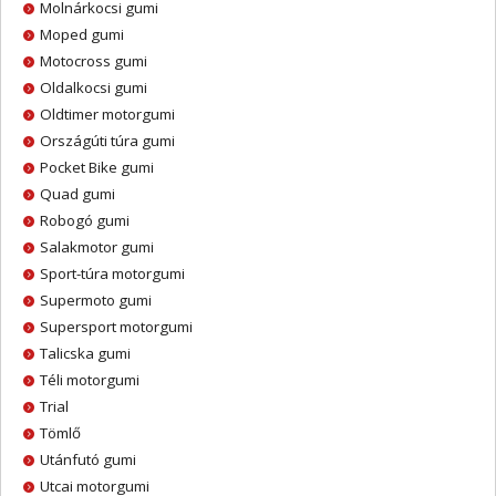
Molnárkocsi gumi
Moped gumi
Motocross gumi
Oldalkocsi gumi
Oldtimer motorgumi
Országúti túra gumi
Pocket Bike gumi
Quad gumi
Robogó gumi
Salakmotor gumi
Sport-túra motorgumi
Supermoto gumi
Supersport motorgumi
Talicska gumi
Téli motorgumi
Trial
Tömlő
Utánfutó gumi
Utcai motorgumi