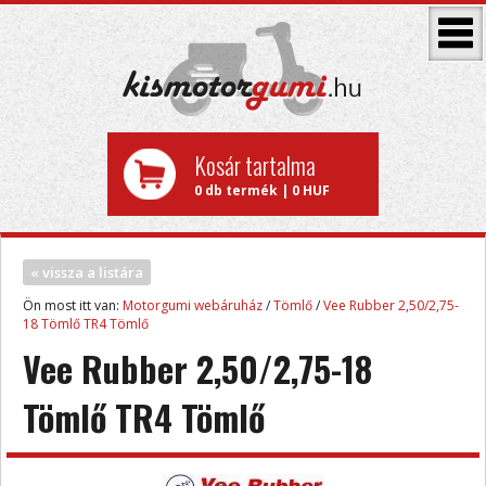
Kosár tartalma
0 db termék | 0 HUF
« vissza a listára
Ön most itt van:
Motorgumi webáruház
/
Tömlő
/
Vee Rubber 2,50/2,75-
18 Tömlő TR4 Tömlő
Vee Rubber 2,50/2,75-18
Tömlő TR4 Tömlő