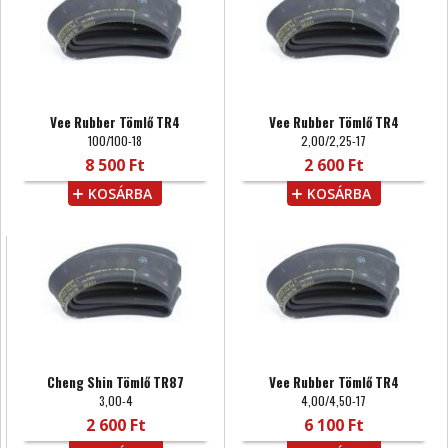
Vee Rubber Tömlő TR4
Vee Rubber Tömlő TR4
100/100-18
2,00/2,25-17
8 500 Ft
2 600 Ft
KOSÁRBA
KOSÁRBA
Cheng Shin Tömlő TR87
Vee Rubber Tömlő TR4
3,00-4
4,00/4,50-17
2 600 Ft
6 100 Ft