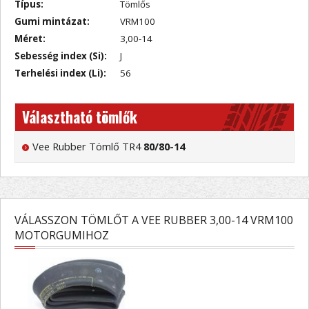
Típus:
Tömlős
Gumi mintázat:
VRM100
Méret:
3,00-14
Sebesség index (Si):
J
Terhelési index (Li):
56
Választható tömlők
Vee Rubber Tömlő TR4
80/80-14
VÁLASSZON TÖMLŐT A VEE RUBBER 3,00-14 VRM100
MOTORGUMIHOZ