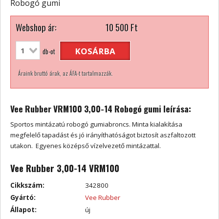
Robogó gumi
Webshop ár:
10 500
Ft
KOSÁRBA
db-ot
Áraink bruttó árak, az ÁFA-t tartalmazzák.
Vee Rubber VRM100 3,00-14 Robogó gumi leírása:
Sportos mintázatú robogó gumiabroncs. Minta kialakítása
megfelelő tapadást és jó irányíthatóságot biztosít aszfaltozott
utakon. Egyenes középső vízelvezető mintázattal.
Vee Rubber 3,00-14 VRM100
Cikkszám:
342800
Gyártó:
Vee Rubber
Állapot:
új