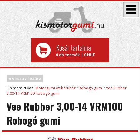
Kosár tartalma
0 db termék | 0 HUF
« vissza a listára
Ön most itt van:
Motorgumi webáruház
/
Robogó gumi
/
Vee Rubber
3,00-14 VRM100 Robogó gumi
Vee Rubber 3,00-14 VRM100
Robogó gumi