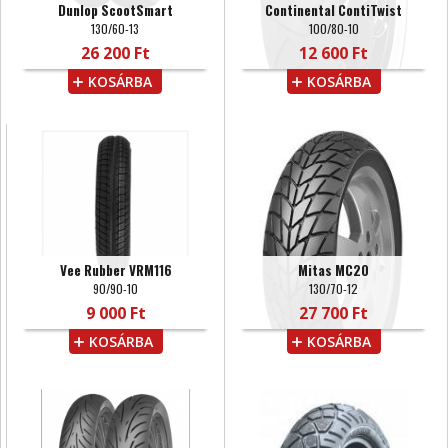
Dunlop ScootSmart
Continental ContiTwist
130/60-13
100/80-10
26 200 Ft
12 600 Ft
KOSÁRBA
KOSÁRBA
Vee Rubber VRM116
Mitas MC20
90/90-10
130/70-12
9 000 Ft
27 700 Ft
KOSÁRBA
KOSÁRBA