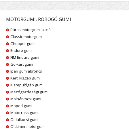
MOTORGUMI, ROBOGÓ GUMI
Páros motorgumi akció
Classic motorgumi
Chopper gumi
Enduro gumi
FIM Enduro gumi
Go-kart gumi
Ipari gumiabroncs
Kerti kisgép gumi
Kisrepülőgép gumi
Mezőgazdasági gumi
Molnárkocsi gumi
Moped gumi
Motocross gumi
Oldalkocsi gumi
Oldtimer motorgumi