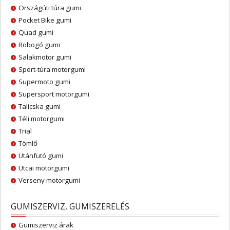
Országúti túra gumi
Pocket Bike gumi
Quad gumi
Robogó gumi
Salakmotor gumi
Sport-túra motorgumi
Supermoto gumi
Supersport motorgumi
Talicska gumi
Téli motorgumi
Trial
Tömlő
Utánfutó gumi
Utcai motorgumi
Verseny motorgumi
GUMISZERVIZ, GUMISZERELÉS
Gumiszerviz árak