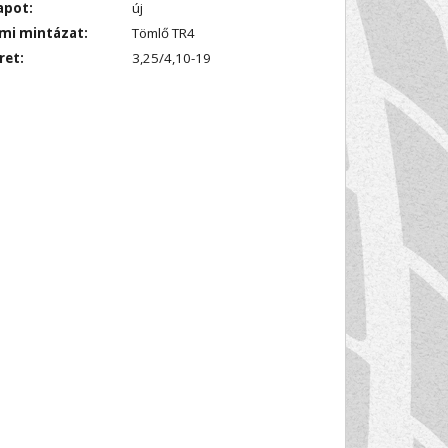
apot:
új
mi mintázat:
Tömlő TR4
ret:
3,25/4,10-19