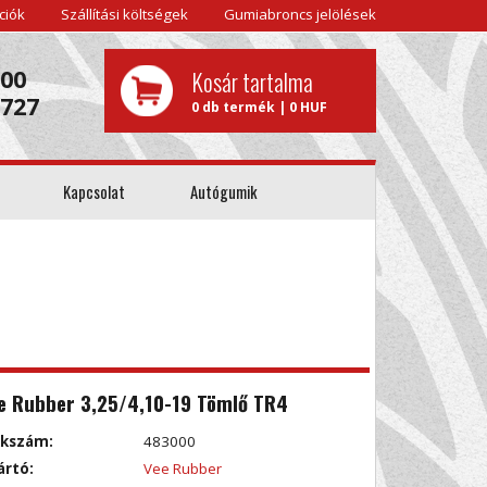
ciók
Szállítási költségek
Gumiabroncs jelölések
000
Kosár tartalma
0727
0 db termék | 0 HUF
Kapcsolat
Autógumik
e Rubber 3,25/4,10-19 Tömlő TR4
kkszám:
483000
ártó:
Vee Rubber