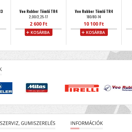
13
Vee Rubber Tömlő TR4
Vee Rubber Tömlő TR4
2,00/2,25-17
180/80-14
2 600 Ft
10 100 Ft
KOSÁRBA
KOSÁRBA
K
SZERVIZ, GUMISZERELÉS
INFORMÁCIÓK