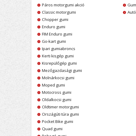
Páros motorgumi akció
Gumi
Classic motorgumi
Autó
Chopper gumi
Enduro gumi
FIM Enduro gumi
Go-kart gumi
Ipari gumiabroncs
Kerti kisgép gumi
Kisrepülőgép gumi
Mezőgazdasági gumi
Molnárkocsi gumi
Moped gumi
Motocross gumi
Oldalkocsi gumi
Oldtimer motorgumi
Országúti túra gumi
Pocket Bike gumi
Quad gumi