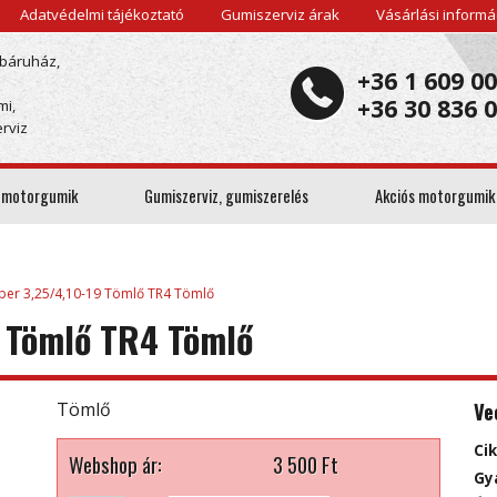
Adatvédelmi tájékoztató
Gumiszerviz árak
Vásárlási informá
báruház,
+36 1 609 0
+36 30 836 
mi,
rviz
 motorgumik
Gumiszerviz, gumiszerelés
Akciós motorgumik
ber 3,25/4,10-19 Tömlő TR4 Tömlő
9 Tömlő TR4 Tömlő
Ve
Tömlő
Ci
Webshop ár:
3 500
Ft
Gy