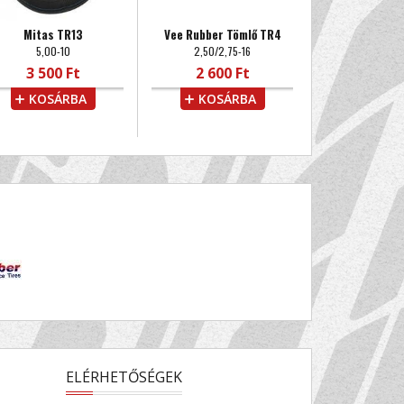
Mitas TR13
Vee Rubber Tömlő TR4
5,00-10
2,50/2,75-16
3 500 Ft
2 600 Ft
KOSÁRBA
KOSÁRBA
ELÉRHETŐSÉGEK