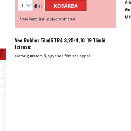
Áll
KOSÁRBA
db-ot
Gu
Mé
Áraink bruttó árak, az ÁFA-t tartalmazzák.
Vee Rubber Tömlő TR4 3,25/4,10-19 Tömlő
leírása:
Motor gumi tömlő, egyenes fém szeleppel.