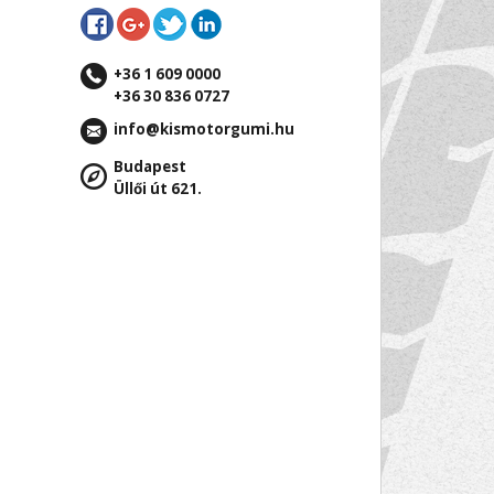
+36 1 609 0000
+36 30 836 0727
info@kismotorgumi.hu
Budapest
Üllői út 621.