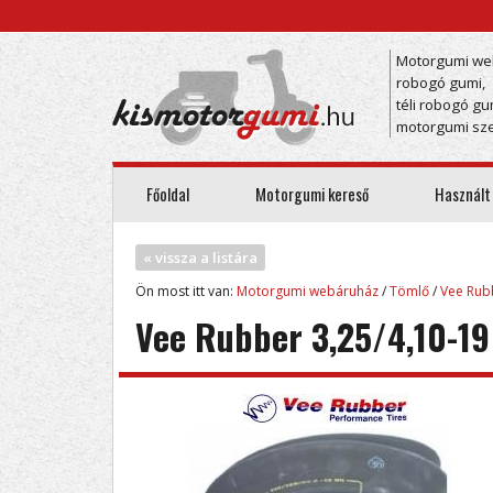
Motorgumi we
robogó gumi,
téli robogó gu
motorgumi sze
Főoldal
Motorgumi kereső
Használt
« vissza a listára
Ön most itt van:
Motorgumi webáruház
/
Tömlő
/
Vee Rub
Vee Rubber 3,25/4,10-1