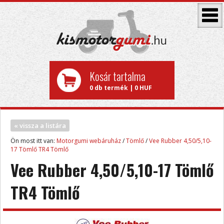
Kosár tartalma
0 db termék | 0 HUF
« vissza a listára
Ön most itt van:
Motorgumi webáruház
/
Tömlő
/
Vee Rubber 4,50/5,10-
17 Tömlő TR4 Tömlő
Vee Rubber 4,50/5,10-17 Tömlő
TR4 Tömlő