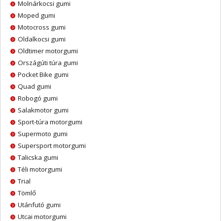
Molnárkocsi gumi
Moped gumi
Motocross gumi
Oldalkocsi gumi
Oldtimer motorgumi
Országúti túra gumi
Pocket Bike gumi
Quad gumi
Robogó gumi
Salakmotor gumi
Sport-túra motorgumi
Supermoto gumi
Supersport motorgumi
Talicska gumi
Téli motorgumi
Trial
Tömlő
Utánfutó gumi
Utcai motorgumi