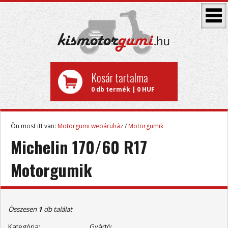
Kosár tartalma
0 db termék | 0 HUF
Ön most itt van:
Motorgumi webáruház
/
Motorgumik
Michelin 170/60 R17
Motorgumik
Összesen
1
db találat
Kategória:
Gyártó: