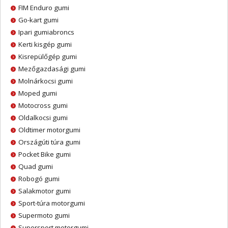
FIM Enduro gumi
Go-kart gumi
Ipari gumiabroncs
Kerti kisgép gumi
Kisrepülőgép gumi
Mezőgazdasági gumi
Molnárkocsi gumi
Moped gumi
Motocross gumi
Oldalkocsi gumi
Oldtimer motorgumi
Országúti túra gumi
Pocket Bike gumi
Quad gumi
Robogó gumi
Salakmotor gumi
Sport-túra motorgumi
Supermoto gumi
Supersport motorgumi