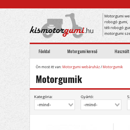
Motorgumi we
robogó gumi,
téli robogó gu
motorgumi sze
Főoldal
Motorgumi kereső
Használt
Ön most itt van:
Motorgumi webáruház
/
Motorgumik
Motorgumik
Kategória:
Gyártó:
S