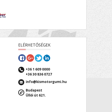
ELÉRHETŐSÉGEK
+36 1 609 0000
+36 30 836 0727
info@kismotorgumi.hu
Budapest
Üllői út 621.