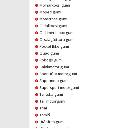
Molnárkocsi gumi
Moped gumi
Motocross gumi
Oldalkocsi gumi
Oldtimer motorgumi
Országúti túra gumi
Pocket Bike gumi
Quad gumi
Robogó gumi
Salakmotor gumi
Sport-túra motorgumi
Supermoto gumi
Supersport motorgumi
Talicska gumi
Téli motorgumi
Trial
Tömlő
Utánfutó gumi