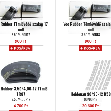
 Rubber Tömlővédő szalag 17
Vee Rubber Tömlővédő szala
coll
coll
3.50/4.50R17
3.50/4.50R18
900 Ft
900 Ft
KOSÁRBA
KOSÁRBA
 Rubber 3,50/4,00-12 Tömlő
TR87
Heidenau 90/90-12 K58
3.50/4.00R12
90/90R12
4 700 Ft
20 600 Ft