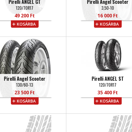
Pirelli ANGEL GT
Pirelli Angel Scooter
120/70R17
3,50-10
49 200 Ft
16 000 Ft
KOSÁRBA
KOSÁRBA
Pirelli Angel Scooter
Pirelli ANGEL ST
130/60-13
120/70R17
23 500 Ft
35 400 Ft
KOSÁRBA
KOSÁRBA