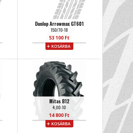
Dunlop Arrowmax GT601
150/70-18
53 100 Ft
KOSÁRBA
Mitas B12
4,00-10
14 800 Ft
KOSÁRBA