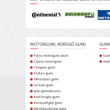
MOTORGUMI, ROBOGÓ GUMI
GUMI
Páros motorgumi akció
Gumi
Classic motorgumi
Autó
Chopper gumi
Enduro gumi
FIM Enduro gumi
Go-kart gumi
Ipari gumiabroncs
Kerti kisgép gumi
Kisrepülőgép gumi
Mezőgazdasági gumi