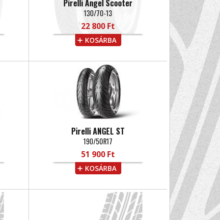
Pirelli Angel Scooter
130/70-13
22 800 Ft
KOSÁRBA
Pirelli ANGEL ST
190/50R17
51 900 Ft
KOSÁRBA