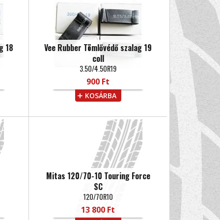
g 18
Vee Rubber Tömlővédő szalag 19
coll
3.50/4.50R19
900 Ft
KOSÁRBA
Mitas 120/70-10 Touring Force
SC
120/70R10
13 800 Ft