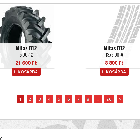
Mitas B12
Mitas B12
5,00-12
13x5,00-6
21 600 Ft
8 800 Ft
KOSÁRBA
KOSÁRBA
1
2
3
4
5
6
7
8
...
26
>
K