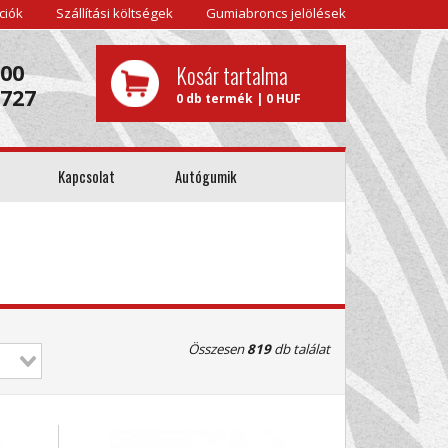
ciók
Szállítási költségek
Gumiabroncs jelölések
000
Kosár tartalma
0727
0 db termék | 0 HUF
Kapcsolat
Autógumik
Összesen
819
db találat