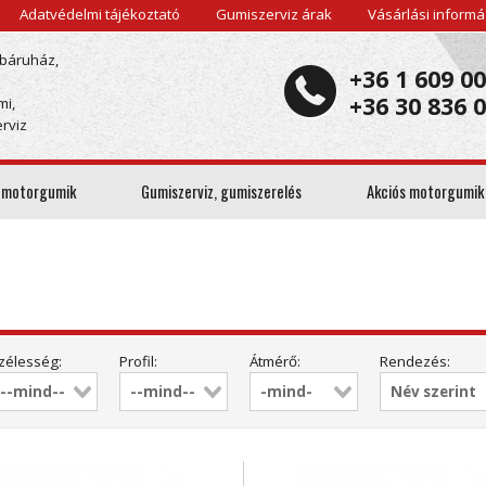
Adatvédelmi tájékoztató
Gumiszerviz árak
Vásárlási informá
báruház,
+36 1 609 0
+36 30 836 
mi,
rviz
 motorgumik
Gumiszerviz, gumiszerelés
Akciós motorgumik
zélesség:
Profil:
Átmérő:
Rendezés: