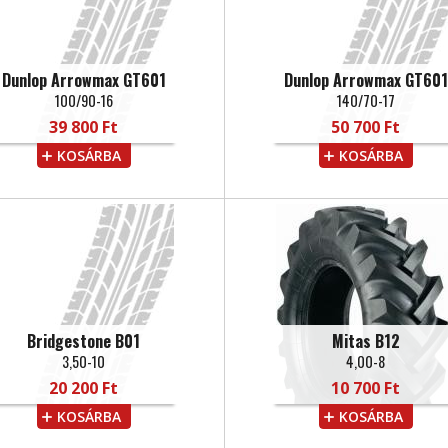
Dunlop Arrowmax GT601
Dunlop Arrowmax GT601
100/90-16
140/70-17
39 800 Ft
50 700 Ft
KOSÁRBA
KOSÁRBA
Bridgestone B01
Mitas B12
3,50-10
4,00-8
20 200 Ft
10 700 Ft
KOSÁRBA
KOSÁRBA